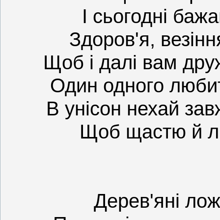
І сьогодні бажа
Здоров'я, везіння
Щоб і далі вам дру
Один одного любит
В унісон нехай зав
Щоб щастю й лю
Дерев'яні ло