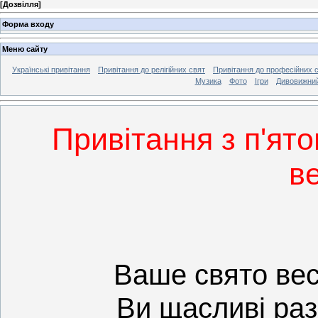
[
Дозвілля
]
Форма входу
Меню сайту
Українські привітання
Привітання до релігійних свят
Привітання до професійних 
Музика
Фото
Ігри
Дивовижний
Привітання з п'ят
в
Ваше свято весе
Ви щасливі раз