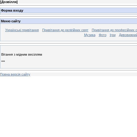
[
Дозвілля
]
Форма входу
Меню сайту
Українські привітання
Привітання до релігійних свят
Привітання до професійних 
Музика
Фото
Ігри
Дивовижний
Вітання з мідним весіллям
***
Повна версія сайту