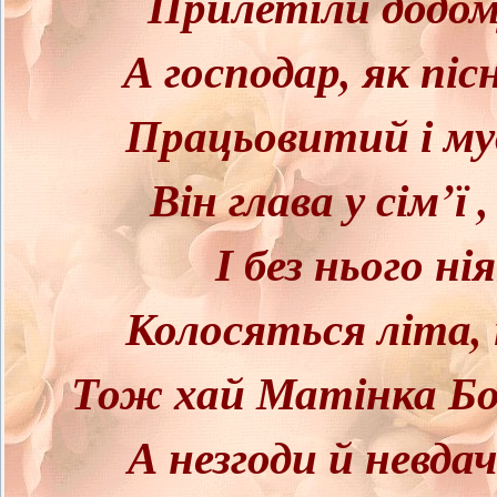
Прилетіли додому
А господар, як пісн
Працьовитий і му
Він глава у сім’ї
І без нього ні
Колосяться літа,
Тож хай Матінка Бо
А незгоди й невд