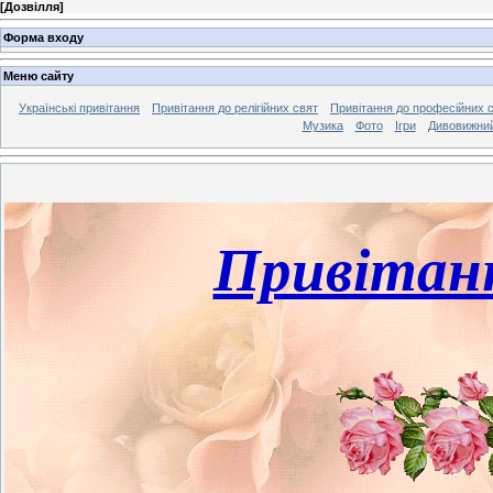
[
Дозвілля
]
Форма входу
Меню сайту
Українські привітання
Привітання до релігійних свят
Привітання до професійних 
Музика
Фото
Ігри
Дивовижний
Привітанн