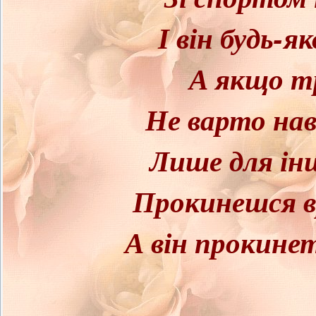
І він будь-я
А якщо тр
Не варто нав
Лише для ін
Прокинешся в
А він прокинет