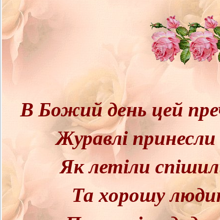
В Божий день цей пре
Журавлі принесли
Як летіли спіши
Та хорошу людин