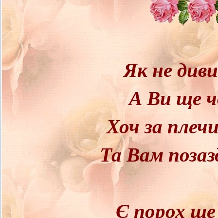
Як не дивис
А Ви ще ч
Хоч за плеч
Та Вам поза
Є порох ще