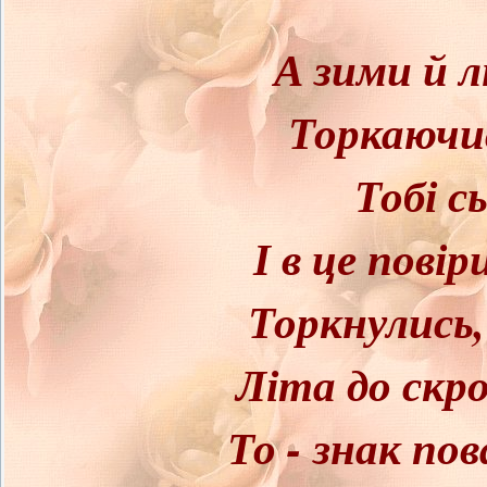
А зими й 
Торкаючис
Тобі сь
І в це пові
Торкнулись,
Літа до скро
То - знак пов