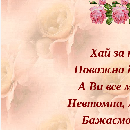
Хай за 
Поважна і
А Ви все 
Невтомна, л
Бажаємо 