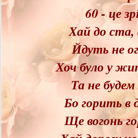
60 - це з
Хай до ста, 
Йдуть не о
Хоч було у жи
Та не будем
Бо горить в 
Ще вогонь го
Хай дорогу н