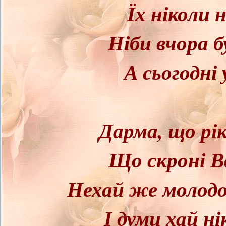
Їх ніколи 
Ніби вчора б
А сьогодні
Дарма, що рік
Що скроні В
Нехай же молодо
І думи хай н