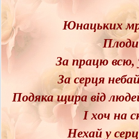
Юнацьких мр
Плоди 
За працю всю, 
За серця неба
Подяка щира від людей,
І хоч на 
Нехай у серц