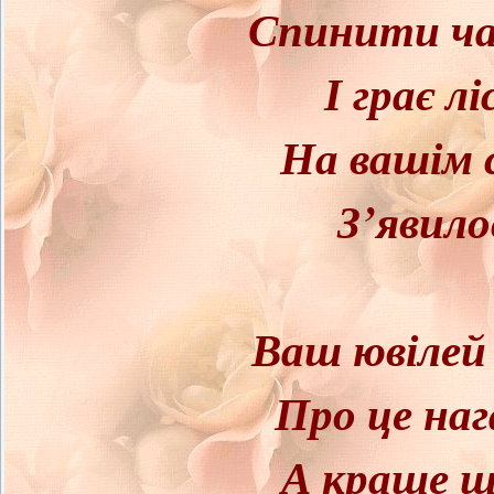
Спинити час
І грає лі
На вашім 
З’явило
Ваш ювілей
Про це наг
А краще 