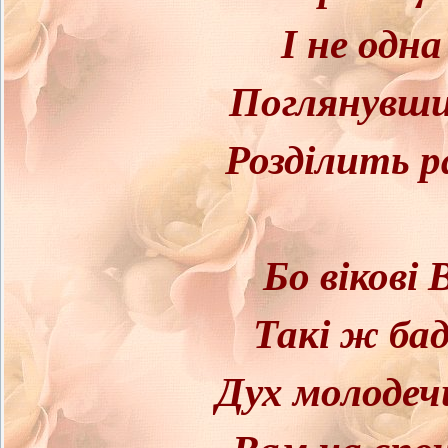
І не одн
Поглянувши
Розділить р
Бо вікові 
Такі ж бад
Дух молодеч
Вам на спо