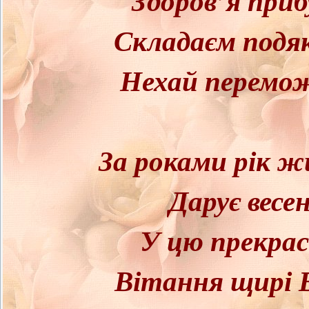
Складаєм подяк
Нехай перемож
За роками рік 
Дарує весен
У цю прекрас
Вітання щирі В