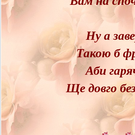
Ну а зав
Такою б ф
Аби гаря
Ще довго бе