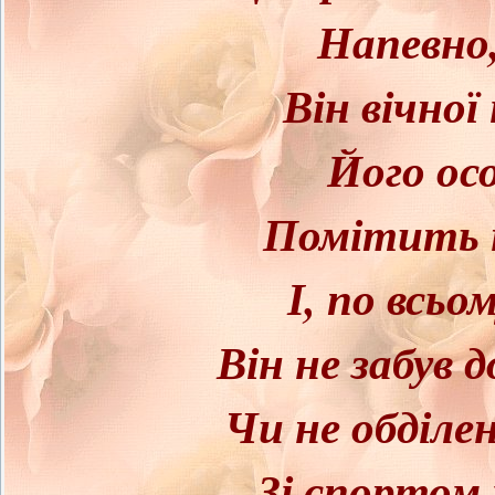
Напевно,
Він вічної
Його ос
Помітить н
І, по всьо
Він не забув 
Чи не обділен
Зі спортом 