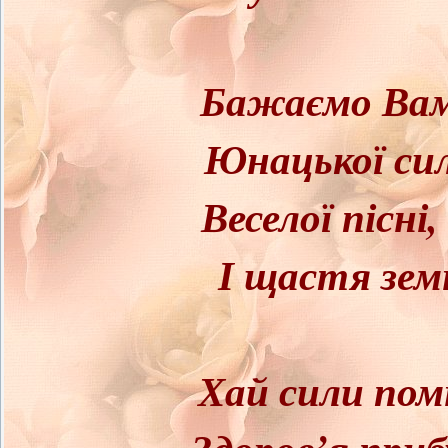
Бажаємо Вам 
Юнацької сили
Веселої пісн
І щастя земн
Хай сили по
Здоров’я приб