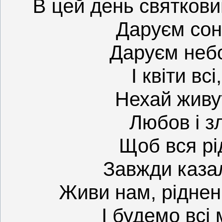
В цей день святков
Даруєм сон
Даруєм небо
І квіти всі
Нехай живу
Любов і з
Щоб вся рід
Завжди казал
Живи нам, ріднень
І будемо всі 