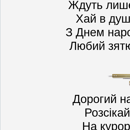
Ждуть лише
Хай в душ
З Днем нар
Любий зят
Дорогий н
Розсікай
На курор