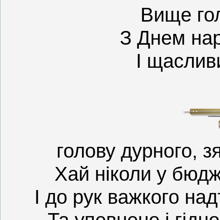
Вище го
З Днем на
І щаслив
голову дурного, з
Хай ніколи у бюдж
І до рук важкого над
Та упевнено і гідн