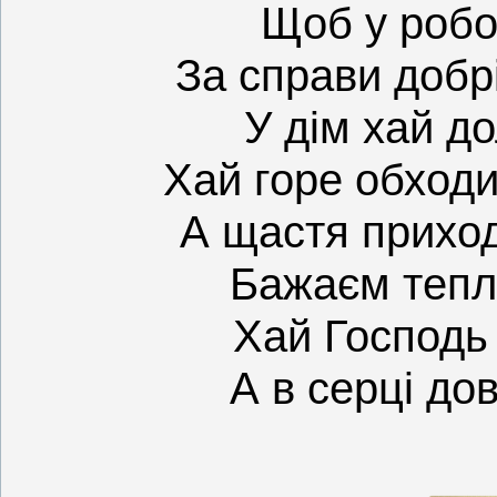
Щоб у робо
За справи добр
У дім хай д
Хай горе обход
А щастя приход
Бажаєм тепла
Хай Господь 
А в серці до