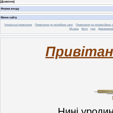
[
Дозвілля
]
Форма входу
Меню сайту
Українські привітання
Привітання до релігійних свят
Привітання до професійних 
Музика
Фото
Ігри
Дивовижний
Привітан
Нині уродин