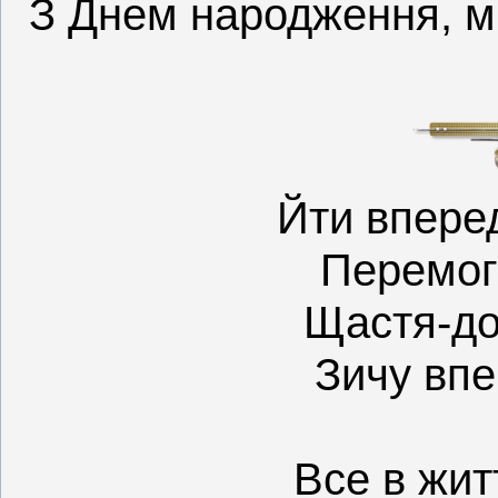
З Днем народження, мі
Йти вперед
Перемог
Щастя-до
Зичу впе
Все в житт