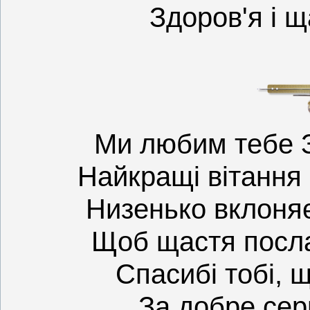
Здоров'я і щ
Ми любим тебе 
Найкращі вітання
Низенько вклоня
Щоб щастя посла
Спасибі тобі, щ
За добре серц