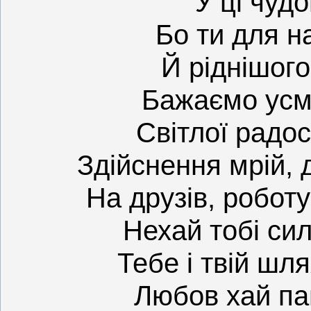
У ці чудо
Бо ти для на
Й ріднішого
Бажаємо усмі
Світлої радос
Здійснення мрій, 
На друзів, робот
Нехай тобі си
Тебе і твій шл
Любов хай па