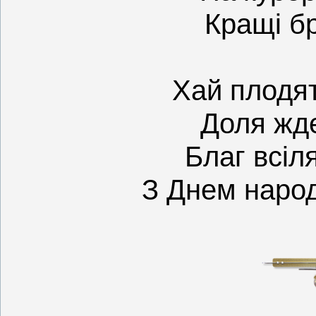
Кращі б
Хай плодя
Доля жде
Благ всіля
З Днем наро