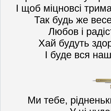
І щоб міцновсі трима
Так будь же вес
Любов і радіс
Хай будуть здоро
І буде вся на
Ми тебе, рідненьк