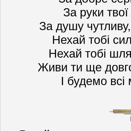
За руки твої 
За душу чутливу
Нехай тобі си
Нехай тобі шля
Живи ти ще довго,
І будемо всі 