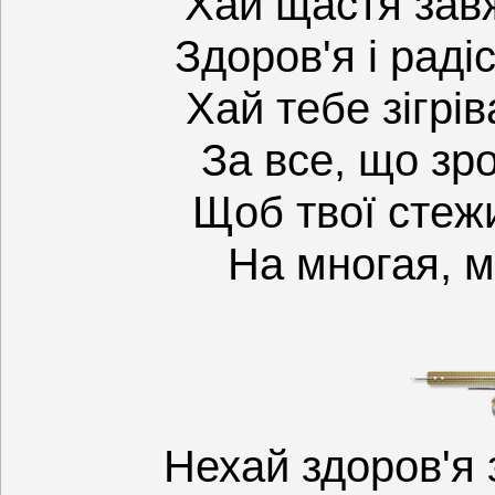
Хай щастя зав
Здоров'я і раді
Хай тебе зігрі
За все, що зро
Щоб твої стеж
На многая, м
Нехай здоров'я