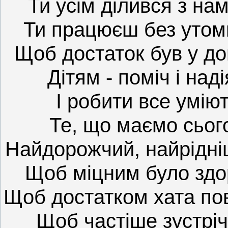
Ти усім ділився з нам
Ти працюєш без утоми
Щоб достаток був у дом
Дітям - поміч і наді
І робити все уміют
Те, що маємо сього
Найдорожчий, найрідніш
Щоб міцним було здо
Щоб достатком хата пов
Щоб частіше зустріч