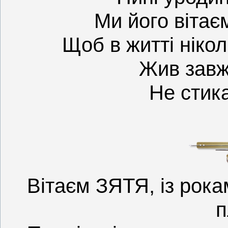
Ми його вітає
Щоб в житті нікол
Жив завж
Не стик
Вітаєм ЗЯТЯ, із рок
п