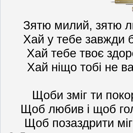
Зятю милий, зятю л
Хай у тебе завжди 
Хай тебе твоє здор
Хай ніщо тобі не ва
Щоби зміг ти поко
Щоб любив і щоб го
Щоб позаздрити міг