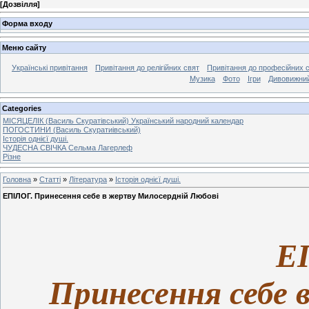
[
Дозвілля
]
Форма входу
Меню сайту
Українські привітання
Привітання до релігійних свят
Привітання до професійних 
Музика
Фото
Ігри
Дивовижний
Categories
МІСЯЦЕЛІК (Василь Скуратівський) Український народний календар
ПОГОСТИНИ (Василь Скуратиівський)
Історія однієї душі.
ЧУДЕСНА СВІЧКА Сельма Лагерлеф
Різне
Головна
»
Статті
»
Література
»
Історія однієї душі.
ЕПІЛОГ. Принесення себе в жертву Милосердній Любові
Е
Принесення себе 