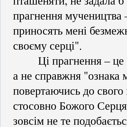
пташеняти, не задала б
прагнення мучеництва –
приносять мені безмежн
своєму серці".
Ці прагнення – це "в
а не справжня "ознака 
повертаючись до свого
стосовно Божого Серця:
зовсім не те подобаєть