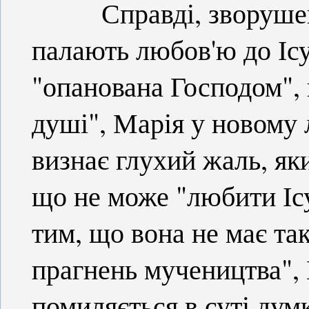
Справді, зворушена 
палають любов'ю до Ісу
"опанована Господом", 
душі", Марія у новому 
визнає глухий жаль, як
що не може "любити Ісу
тим, що вона не має та
прагнень мучеництва",
помиляється в суті дум