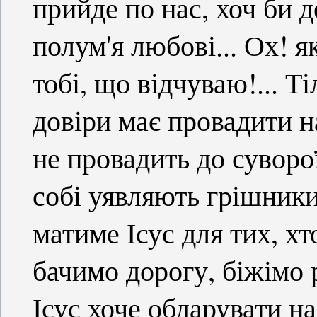
прийде по нас, хоч би д
полум'я любові... Ох! я
тобі, що відчуваю!... Т
довіри має провадити н
не провадить до суворої
собі уявляють грішники
матиме Ісус для тих, х
бачимо дорогу, біжімо 
Ісус хоче обдарувати н