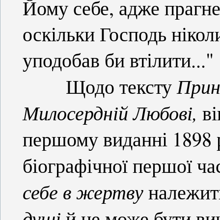
Йому себе, адже прагн
оскільки Господь ніколи
уподобав би втілити..."
Прин
Щодо тексту
Милосердній Любові,
ві
першому виданні 1898 р
біографічної першої ча
себе в жертву
належить
душі
й не може бути ви