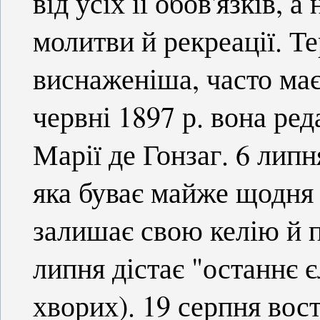
від усіх її обов'язків, а
молитви й рекреації. Те
виснаженіша, часто ма
червні 1897 р. вона ре
Марії де Гонзаг. 6 липн
яка буває майже щодня 
залишає свою келію й п
липня дістає "останнє 
хворих). 19 серпня вос