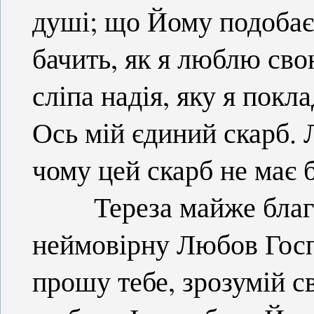
душі; що Йому подобаєт
бачить, як я люблю свою
сліпа надія, яку я покл
Ось мій єдиний скарб.
чому цей скарб не має б
Тереза майже благає 
неймовірну Любов Госп
прошу тебе, зрозумій с