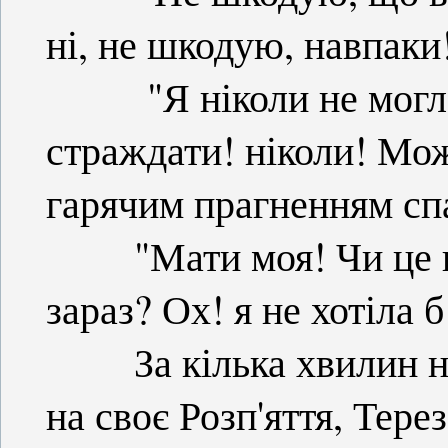
ні, не шкодую, навпаки
"Я ніколи не могла 
страждати! ніколи! Мож
гарячим прагненням спа
"Мати моя! Чи це ще 
зараз? Ох! я не хотіла 
За кілька хвилин на 
на своє Розп'яття, Тере