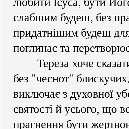
любити Ісуса, бути Йо
слабшим будеш, без пра
придатнішим будеш для 
поглинає та перетворює.
Тереза хоче сказати: 
без "чеснот" блискучих
виключає з духовної уб
святості й усього, що в
прагнення бути жертвою