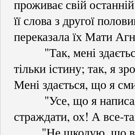
проживає свій останній
її слова з другої полови
переказала їх Мати Агн
"Так, мені здається
тільки істину; так, я зр
Мені здається, що я см
"Усе, що я написала
страждати, ох! А все-та
"Не шкодую, що відда