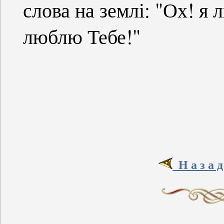
слова на землі: "Ох! я 
люблю Тебе!"
Н а з а 