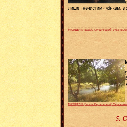
лише «нечистим» жінкам, в 
МІСЯЦЕЛІК (Василь Скуратівський) Українськи
б
Д
МІСЯЦЕЛІК (Василь Скуратівський) Українськи
5. 