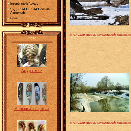
Історія однієї душі.
ЧУДЕСНА СВІЧКА Сельма
Лагерлеф
Різне
МІСЯЦЕЛІК (Василь Скуратівський) Українськи
Фото
Ажурні коси
Малюнки на пір'їнах
МІСЯЦЕЛІК (Василь Скуратівський) Українськи