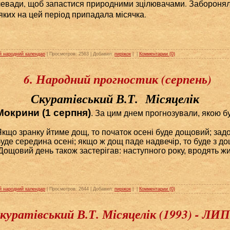
левади, щоб запастися природними зцілювачами. Заборонял
яких на цей період припадала місячка.
й народний календар
| Просмотров: 2563 | Добавил:
пиріжок
|
|
Комментарии (0)
6. Народний прогностик (серпень)
Скуратівський В.Т. Місяцелік
Мокрини (1 серпня)
. За цим днем прогнозували, якою бу
Якщо зранку йтиме дощ, то початок осені буде дощовий; за
уде середина осені; якщо ж дощ паде надвечір, то буде з до
ощовий день також застерігав: наступного року, вродять жи
й народний календар
| Просмотров: 2644 | Добавил:
пиріжок
|
|
Комментарии (0)
Скуратівський В.Т. Місяцелік (1993) - Л