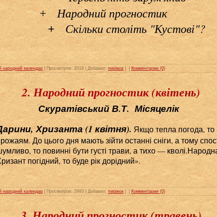
Народний прогностик
+
Скільки століть "Кустові"?
+
й народний календар
| Просмотров: 2018 | Добавил:
пиріжок
|
|
Комментарии (0)
2. Народний прогностик (квітень)
Скуратівський В.Т. Місяцелік
Дарини, Хризанта (1 квітня)
.
Якщо тепла погода, то
рожаям. До цього дня мають зійти останні сніги, а тому спос
умливо, то повинні бути густі трави, а тихо — кволі.Народн
ризант погідний, то буде рік дорідний».
й народний календар
| Просмотров: 2993 | Добавил:
пиріжок
|
|
Комментарии (0)
3. Народний прогностик (травень)