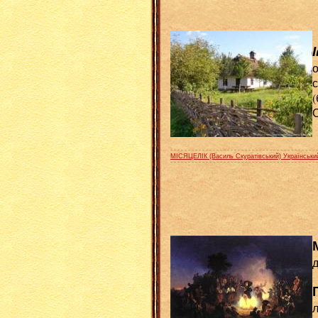
о
с
(
С
МІСЯЦЕЛІК (Василь Скуратівський) Українськи
д
л