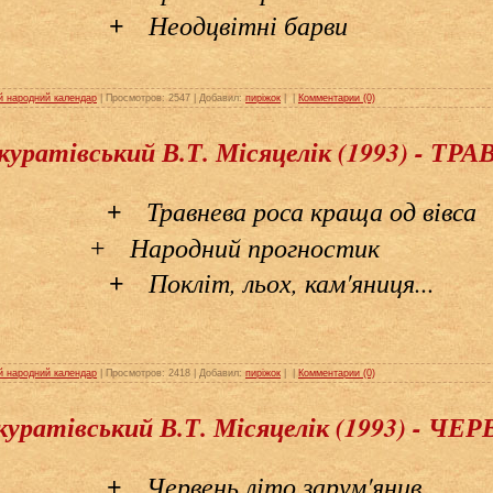
Неодцвітні барви
+
й народний календар
| Просмотров: 2547 | Добавил:
пиріжок
|
|
Комментарии (0)
Скуратівський В.Т. Місяцелік (1993) - ТР
Травнева роса краща од вівса
+
Народний прогностик
+
Покліт, льох, кам'яниця...
+
й народний календар
| Просмотров: 2418 | Добавил:
пиріжок
|
|
Комментарии (0)
Скуратівський В.Т. Місяцелік (1993) - ЧЕ
Червень літо зарум'янив
+