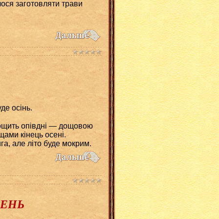
ося заготовляти трави
де осінь.
дощить опівдні — дощовою
щами кінець осені.
га, але літо буде мокрим.
ИПЕНЬ