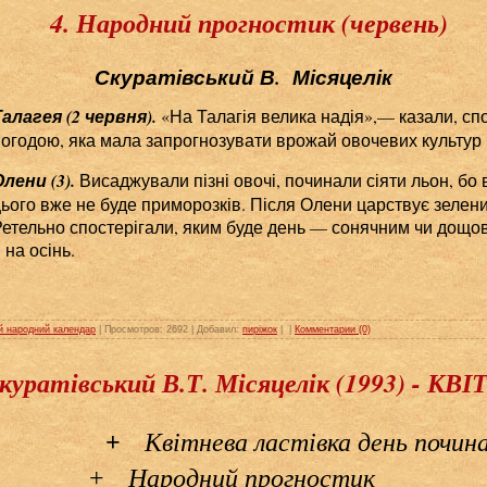
4. Народний прогностик (червень)
Скуратівський В. Місяцелік
алагея (2 червня).
«На Талагія велика надія»,— казали, сп
погодою, яка мала запрогнозувати врожай овочевих культур
лени (3).
Висаджували пізні овочі, починали сіяти льон, бо
ього вже не буде приморозків. Після Олени царствує зелени
етельно спостерігали, яким буде день — сонячним чи дощов
 на осінь.
й народний календар
| Просмотров: 2692 | Добавил:
пиріжок
|
|
Комментарии (0)
Скуратівський В.Т. Місяцелік (1993) - КВ
Квітнева ластівка день починає
+
Народний прогностик
+