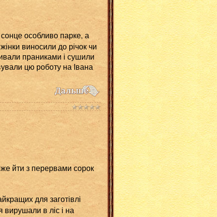
сонце особливо парке, а
жінки виносили до річок чи
 збивали праниками і сушили
вували цю роботу на Івана
оже йти з перервами сорок
айкращих для заготівлі
я вирушали в ліс і на