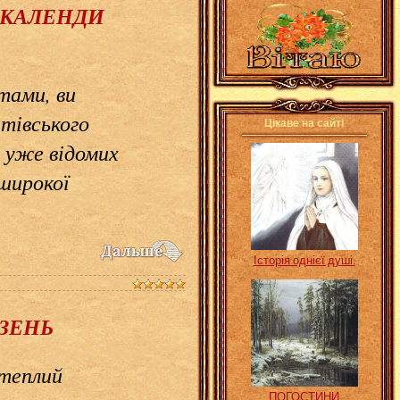
РО КАЛЕНДИ
іктами, ви
ратівського
Цікаве на сайті
м уже відомих
 широкої
Історія однієї душі.
РЕЗЕНЬ
 теплий
ПОГОСТИНИ