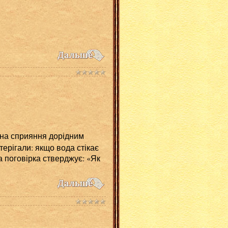
 на сприяння дорідним
терігали: якщо вода стікає
а поговірка стверджує: «Як