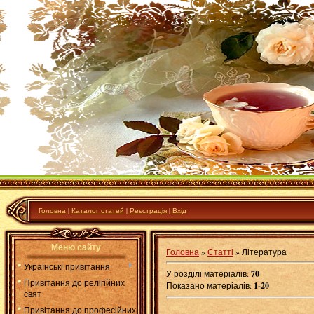
Головна
|
Каталог статей
|
Реєстрація
|
Вхід
Меню сайту
Головна
»
Статті
» Література
Українські привітання
У розділі матеріалів
:
70
Привітання до релігійних
Показано матеріалів
:
1-20
свят
Привітання до професійних