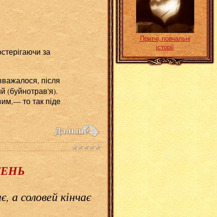
Притчі, повчальні
історії
остерігаючи за
 вважалося, після
й (буйнотрав'я).
им,— то так піде
ІТЕНЬ
, а соловей кінчає