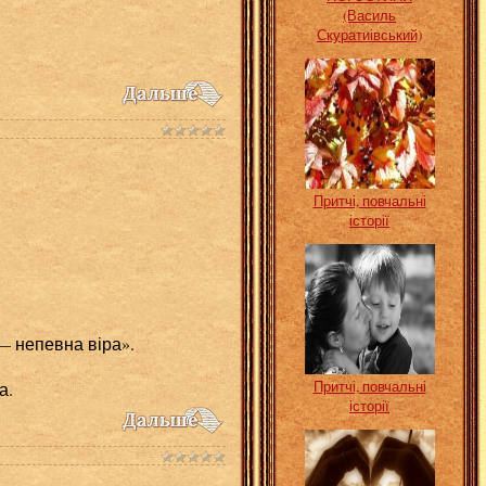
(Василь
Скуратиівський)
Притчі, повчальні
історії
 непевна віра».
Притчі, повчальні
а.
історії