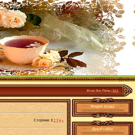
Дозвілля
Вітаю Вас
Гість
|
RSS
Форма входу
Сторінки
:
1
2
3
4
»
Друзі сайту