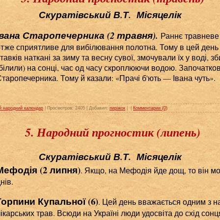
Скуратівський В.Т. Місяцелік
Івана Старопечерника (2 травня).
Раннє травневе 
тже сприятливе для вибілювання полотна. Тому в цей день 
тавків наткані за зиму та весну сувої, змочували їх у воді,
білили) на сонці, час од часу скроплюючи водою. Започатко
таропечерника. Тому й казали: «Прачі б'ють — Івана чуть».
й народний календар
| Просмотров: 2405 | Добавил:
пиріжок
|
|
Комментарии (0)
5. Народний прогностик (липень)
Скуратівський В.Т. Місяцелік
Мефодія (2 липня)
. Якщо, на Мефодія йде дощ, то він м
нів.
Горпини Купальної (6)
. Цей день вважається одним з н
ікарських трав. Всюди на Україні люди удосвіта до схід сонц