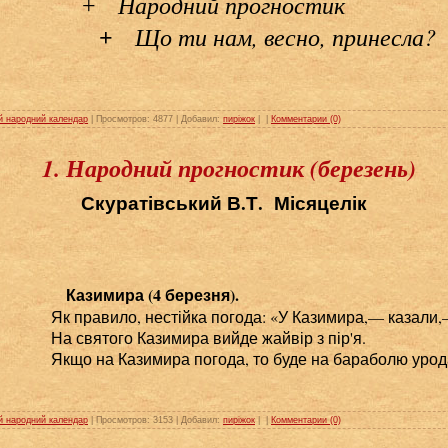
Народний прогностик
+
Що ти нам, весно, принесла?
+
й народний календар
| Просмотров: 4877 | Добавил:
пиріжок
|
|
Комментарии (0)
1. Народний прогностик (березень)
Скуратівський В.Т. Місяцелік
Казимира (4 березня).
Як правило, нестійка погода: «У Казимира,— казали,—
На святого Казимира вийде жайвір з пір'я.
Якщо на Казимира погода, то буде на бараболю урод
й народний календар
| Просмотров: 3153 | Добавил:
пиріжок
|
|
Комментарии (0)