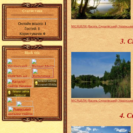
Статистика
Онлайн всього:
1
МІСЯЦЕЛІК (Василь Скуратівський) Українськи
Гостей:
1
Користувачів:
0
3. 
Block title
МІСЯЦЕЛІК (Василь Скуратівський) Українськи
4. 