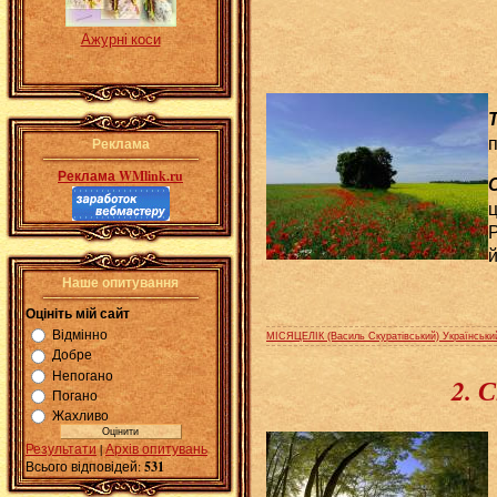
Ажурні коси
Т
Реклама
Реклама WMlink.ru
О
ц
Р
й
Наше опитування
Оцініть мій сайт
Відмінно
МІСЯЦЕЛІК (Василь Скуратівський) Українськи
Добре
Непогано
2. 
Погано
Жахливо
Результати
|
Архів опитувань
Всього відповідей:
531