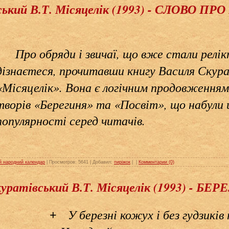
ський В.Т. Місяцелік (1993) - СЛОВО П
Про обряди і звичаї, що вже стали рел
дізнаєтеся, прочитавши книгу Василя Ску
«Місяцелік». Вона є логічним продовження
творів «Берегиня» та «Посвіт», що набули
популярності серед читачів.
й народний календар
| Просмотров: 5641 | Добавил:
пиріжок
|
|
Комментарии (0)
куратівський В.Т. Місяцелік (1993) - БЕ
У березні кожух і без гудзиків
+