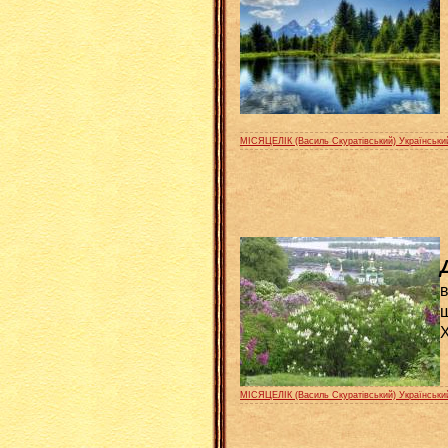
МІСЯЦЕЛІК (Василь Скуратівський) Українськи
в
ш
Х
МІСЯЦЕЛІК (Василь Скуратівський) Українськи