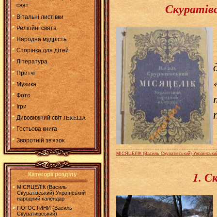
Скуратів
свят
Вітальні листівки
Релігійні свята
Народна мудрість
Сторінка для дітей
Література
Притчі
Музика
Фото
Ігри
Дивовижний світ JERELIA
Гостьова книга
Зворотній зв'язок
МІСЯЦЕЛІК (Василь Скуратівський) Українськи
1. С
Категорії розділу
МІСЯЦЕЛІК (Василь
Скуратівський) Український
народний календар
ПОГОСТИНИ (Василь
Скуратиівський)