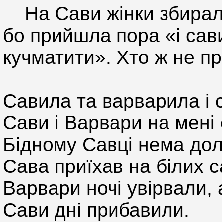
На Сави жінки збиралис
бо прийшла пора «і сави
кучматити». Хто ж не пр
Савила та варварила і 
Сави і Варвари на мені 
Бідному Савці нема долі 
Сава приїхав на білих с
Варвари ночі увірвали,
Сави дні прибавили.