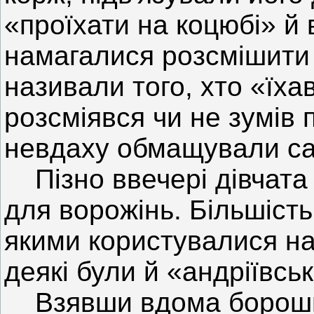
«проїхати на коцюбі» й 
намагалися розсмішити
називали того, хто «їха
розсміявся чи не зумів 
невдаху обмащували с
Пізно ввечері дівчата 
для ворожінь. Більшість
якими користувалися на
деякі були й «андріївськ
Взявши вдома борошна,