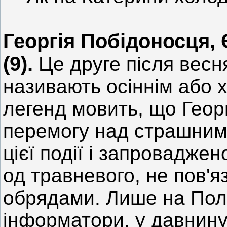
Георгія Побідоносця, 
(9).
Це друге після весня
називають осіннім або 
легенд мовить, що Геор
перемогу над страшним
цієї події і запроваджен
од травневого, не пов'
обрядами. Лише на Поліс
інформатори, у давнину 