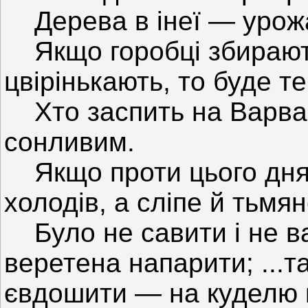
Дерева в інеї — урожа
Якщо горобці збирають
цвірінькають, то буде т
Хто заспить на Варвару
сонливим.
Якщо проти цього дня 
холодів, а сліпе й тьмя
Було не савити і не вар
веретена напарити; ...та
євдошити — на куделю 