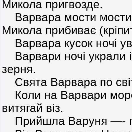
Микола пригвозде.
Варвара мости мостить,
Микола прибиває (кріпит
Варвара кусок ночі уві
Варвари ночі украли і
зерня.
Свята Варвара по світ
Коли на Варвари мороз
витягай віз.
Прийшла Варуня —- гля