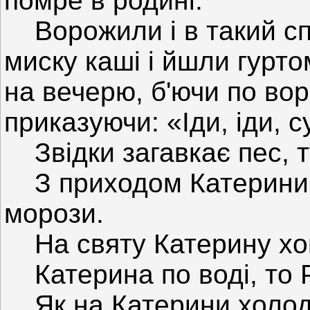
помре в родині.
Ворожили і в такий спо
миску каші і йшли гурто
на вечерю, б'ючи по вор
приказуючи: «Іди, іди, 
Звідки загавкає пес, ту
З приходом Катерини с
морози.
На святу Катерину хов
Катерина по воді, то Р
Як на Катерини холодн