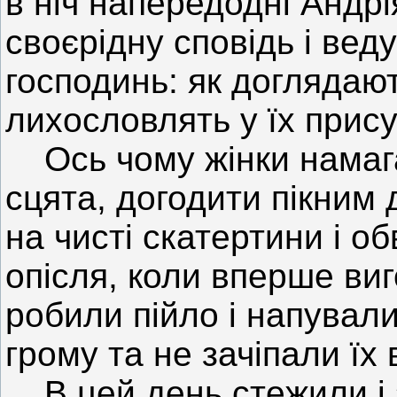
в ніч напередодні Андрія
своєрідну сповідь і вед
господинь: як доглядают
лихословлять у їх прису
Ось чому жінки намага
сцята, догодити пікним
на чисті скатертини і о
опісля, коли вперше ви
робили пійло і напувал
грому та не зачіпали їх в
В цей день стежили і 