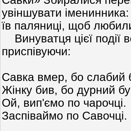
увіншувати іменинника: 
їв паляниці, щоб любил
Винуватця цієї події вс
приспівуючи:
Савка вмер, бо слабий 
Жінку бив, бо дурний бу
Ой, вип'ємо по чарочці.
Заспіваймо по Савочці.