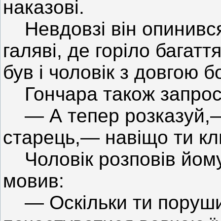
наказові.
Невдовзі він опинився 
галяві, де горіло багатт
був і чоловік з довгою 
Гончара також запроси
— А тепер розказуй,—
старець,— навіщо ти кл
Чоловік розповів йому 
мовив:
— Оскільки ти порушив