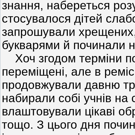
знання, набереться роз
стосувалося дітей слаб
запрошували хрещених, 
букварями й починали н
Хоч згодом терміни по
переміщені, але в реміс
продовжували давню т
набирали собі учнів на 
влаштовували цікаві об
тощо. З цього дня почи