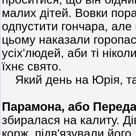
малих дітей. Вовки пор
одпустити гончара, але 
цьому наказали горопасі
усіх'людей, аби ті нікол
їхнє свято.
Який день на Юрія, та
Парамона, або Передан
збиралася на калиту. Ді
корж, підв'язували його