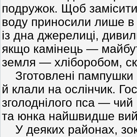
подружок. Щоб замісити 
воду приносили лише в
із дна джерелиці, дивил
якщо камінець — майбут
земля — хліборобом, ск
Зготовлені пампушки (
й клали на ослінчик. Го
зголоднілого пса — чий 
та юнка найшвидше вий
У деяких районах, зок