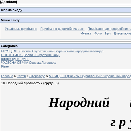
[
Дозвілля
]
Форма входу
Меню сайту
Українські привітання
Привітання до релігійних свят
Привітання до професійних 
Музика
Фото
Ігри
Дивовижний
Categories
МІСЯЦЕЛІК (Василь Скуратівський) Український народний календар
ПОГОСТИНИ (Василь Скуратиівський)
Історія однієї душі.
ЧУДЕСНА СВІЧКА Сельма Лагерлеф
Різне
Головна
»
Статті
»
Література
»
МІСЯЦЕЛІК (Василь Скуратівський) Український наро
10. Народний прогностик (грудень)
Народний 
г р 