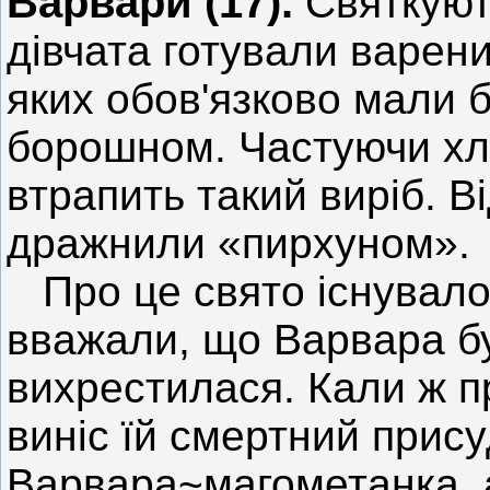
Варвари (17).
Святкують
дівчата готували варен
яких обов'язково мали 
борошном. Частуючи хло
втрапить такий виріб. В
дражнили «пирхуном».
Про це свято існувало 
вважали, що Варвара бу
вихрестилася. Кали ж пр
виніс їй смертний прису
Варвара~магометанка, 