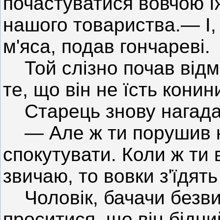
почастуватися вовчою ї
нашого товариства.— І,
м'яса, подав гончареві.
Той слізно почав відм
те, що він не їсть конин
Старець знову нагада
— Але ж ти порушив н
спокутувати. Коли ж ти
звичаю, то вовки з'їдят
Чоловік, бачачи безвих
проситися, що він бідни