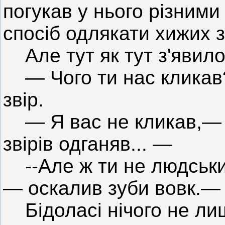
погукав у нього різними
спосіб одлякати хижих з
Але тут як тут з'явилос
— Чого ти нас кликав
звір.
— Я вас не кликав,— в
звірів одганяв... —
--Але ж ти не людськи
— оскалив зуби вовк.— 
Бідоласі нічого не лиш