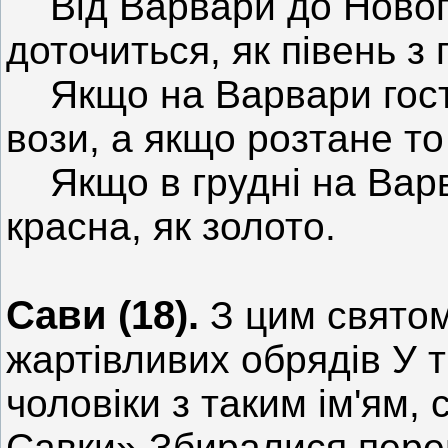
Від Варвари до Нового
доточиться, як півень з 
Якщо на Варвари гостр
вози, а якщо розтане то
Якщо в грудні на Варв
красна, як золото.
Сави (18).
З цим святом
жартівливих обрядів У 
чоловіки з таким ім'ям
Савки» Збиралися перев