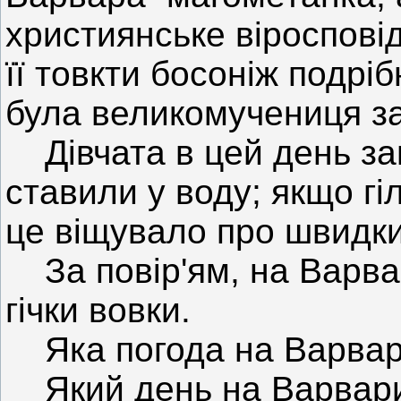
християнське віроспові
її товкти босоніж подрі
була великомучениця за
Дівчата в цей день заг
ставили у воду; якщо гі
це віщувало про швидк
За повір'ям, на Варва
гічки вовки.
Яка погода на Варвари,
Який день на Варвари,