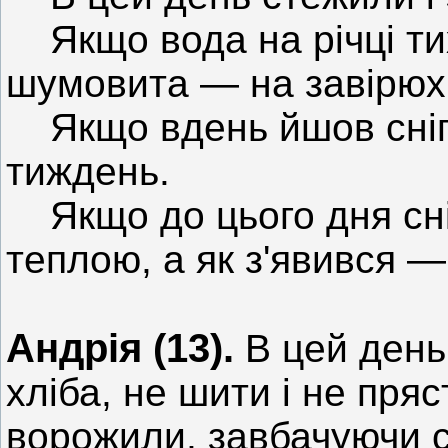
Якщо вода на річці тих
шумовита — на завірюх
Якщо вдень йшов сніг,
тиждень.
Якщо до цього дня сні
теплою, а як з'явився —
Андрія (13).
В цей день
хліба, не шити і не пряс
ворожили, завбачуючи с