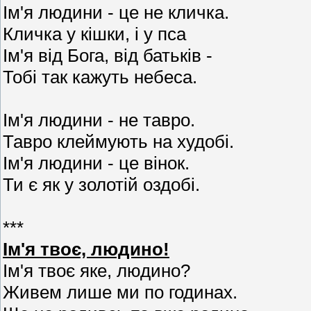
Ім'я людини - це не кличка.
Кличка у кішки, і у пса
Ім'я від Бога, від батьків -
Тобі так кажуть небеса.
Ім'я людини - не тавро.
Тавро клеймують на худобі.
Ім'я людини - це вінок.
Ти є як у золотій оздобі.
***
Ім'я твоє, людино!
Ім'я твоє яке, людино?
Живем лише ми по годинах.