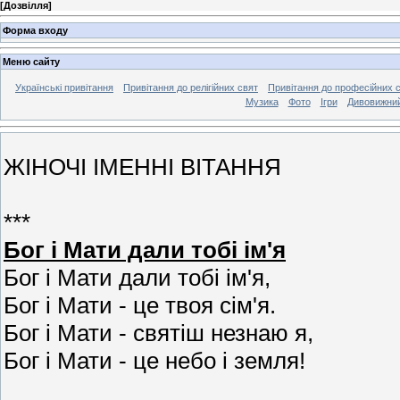
[
Дозвілля
]
Форма входу
Меню сайту
Українські привітання
Привітання до релігійних свят
Привітання до професійних 
Музика
Фото
Ігри
Дивовижний
ЖІНОЧІ ІМЕННІ ВІТАННЯ
***
Бог і Мати дали тобі ім'я
Бог і Мати дали тобі ім'я,
Бог і Мати - це твоя сім'я.
Бог і Мати - святіш незнаю я,
Бог і Мати - це небо і земля!