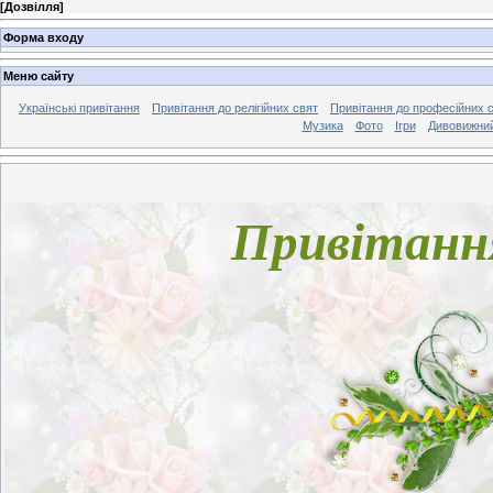
[
Дозвілля
]
Форма входу
Меню сайту
Українські привітання
Привітання до релігійних свят
Привітання до професійних 
Музика
Фото
Ігри
Дивовижний
Привітання