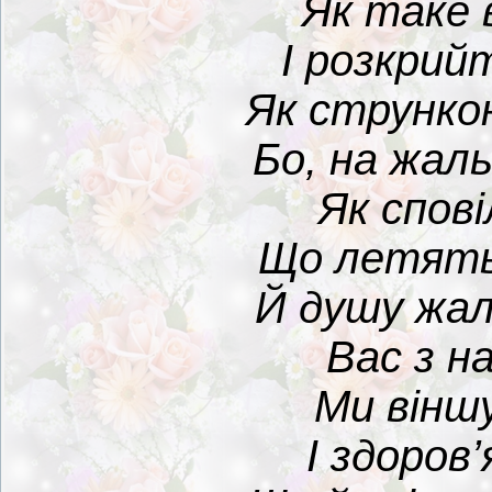
Як таке 
І розкрий
Як струнко
Бо, на жал
Як спов
Що летять,
Й душу жал
Вас з н
Ми віншу
І здоров