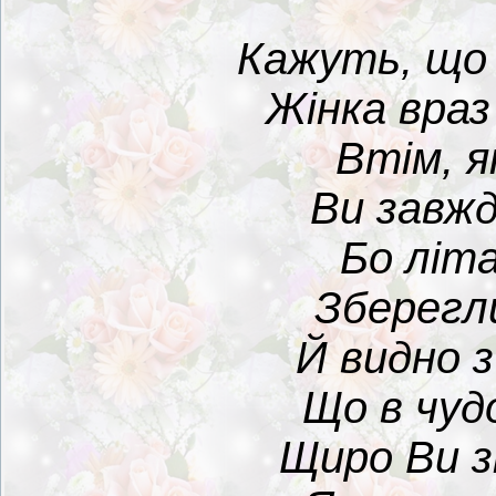
Кажуть, що
Жінка враз
Втім, я
Ви завжди
Бо літ
Зберегли
Й видно з
Що в чуд
Щиро Ви з