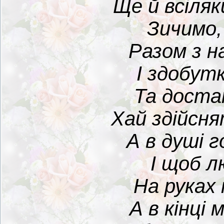
Ще й всіляк
Зичимо,
Разом з н
І здобут
Та доста
Хай здійсня
А в душі 
І щоб л
На руках 
А в кінці