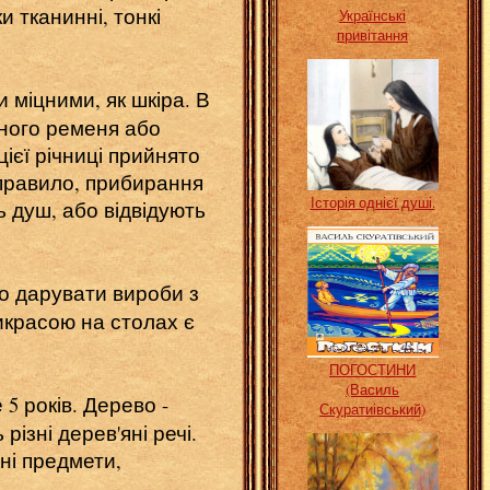
 тканинні, тонкі
Українські
привітання
 міцними, як шкіра. В
яного ременя або
ієї річниці прийнято
к правило, прибирання
Історія однієї душі.
 душ, або відвідують
то дарувати вироби з
икрасою на столах є
ПОГОСТИНИ
(Василь
 років. Дерево -
Скуратиівський)
ізні дерев'яні речі.
ні предмети,