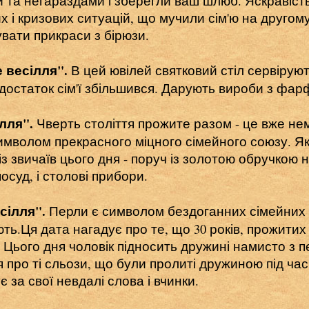
 та негараздами і зберегли ваш шлюб. Яскравість
х і кризових ситуацій, що мучили сім'ю на другом
вати прикраси з бірюзи.
 весілля".
В цей ювілей святковий стіл сервіру
 достаток сім'ї збільшився. Дарують вироби з фар
ілля".
Чверть століття прожите разом - це вже нем
имволом прекрасного міцного сімейного союзу. Я
н із звичаїв цього дня - поруч із золотою обручкою 
осуд, і столові прибори.
сілля".
Перли є символом бездоганних сімейних в
ють.Ця дата нагадує про те, що 30 років, прожитих
. Цього дня чоловік підносить дружині намисто з п
 про ті сльози, що були пролиті дружиною під час
 за свої невдалі слова і вчинки.