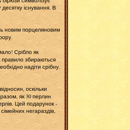
 бірюзи символізує
у десятку існування. В
ють новим порцеляновим
фору.
ало! Срібло як
к правило збираються
необхідно надіти срібну.
ідносин, оскільки
 разом, як 30 перлин
ерлів. Цей подарунок -
 сімейних негараздів,