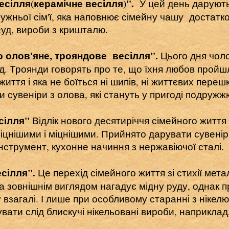
весілля(керамічне весілля)".
У цей день даруют
ружньої сім'ї, яка наповнює сімейну чашу достат
уд, вироби з кришталю.
бо олов'яне, трояндове весілля".
Цього дня чоло
д. Троянди говорять про те, що їхня любов прой
життя і яка не боїться ні шипів, ні життєвих перешк
 сувеніри з олова, які стануть у пригоді подружжю
есілля"
Відлік нового десятиріччя сімейного життя
іцнішими і міцнішими. Прийнято дарувати сувеніри 
нструмент, кухонне начиння з нержавіючої сталі.
есілля".
Це перехід сімейного життя зі стихії метал
за зовнішнім виглядом нагадує мідну руду, однак п
лу взагалі. І лише при особливому старанні з ніке
вати слід блискучі нікельовані вироби, наприклад,