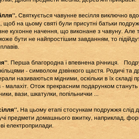
сілля".
Святкується чавунне весілля виключно вдом
, щоб на цьому святі були присутні батьки подруж
зне кухонне начення, що виконане з чавуну. Але т
може бути не найпростішим завданням, то підійдут
плавів.
ля"
.
Перша благородна і впевнена річниця. Под
ільцями - символом дзвінкого щастя. Родичі та др
нерали називаються мідними, оскільки в їх складі 
 - малахіт. Отож прекрасним подарунком стануть 
ники, вази, шкатулки, попільнички ...
сілля".
На цьому етапі стосункам подружжя слід д
учі предмети домашнього вжитку, наприклад, фор
ові електроприлади.