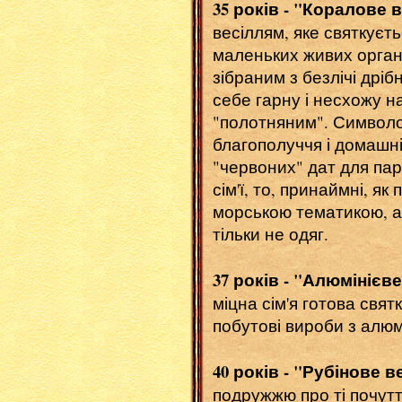
35 років - "Коралове 
весіллям, яке святкуєть
маленьких живих організ
зібраним з безлічі дріб
себе гарну і несхожу н
"полотняним". Символом
благополуччя і домашні
"червоних" дат для па
сім'ї, то, принаймні, я
морською тематикою, аб
тільки не одяг.
37 років - "Алюмінієве
міцна сім'я готова свят
побутові вироби з алюмі
40 років - "Рубінове в
подружжю про ті почутт