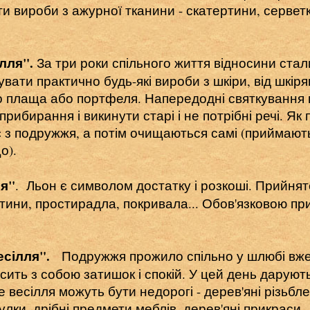
 вироби з ажурної тканини - скатертини, серветки
ілля".
За три роки спільного життя відносини стали
вати практично будь-які вироби з шкіри, від шкір
о плаща або портфеля. Напередодні святкування ц
рибирання і викинути старі і не потрібні речі. Я
 з подружжя, а потім очищаються самі (приймають
о).
ля"
. Льон є символом достатку і розкоші. Прийня
тини, простирадла, покривала... Обов'язковою пр
есілля".
Подружжя прожило спільно у шлюбі вже 5
ить з собою затишок і спокій. У цей день дарують р
 весілля можуть бути недорогі - дерев'яні різьбле
лки, дрібні предмети меблів, дерев'яні прикраси.