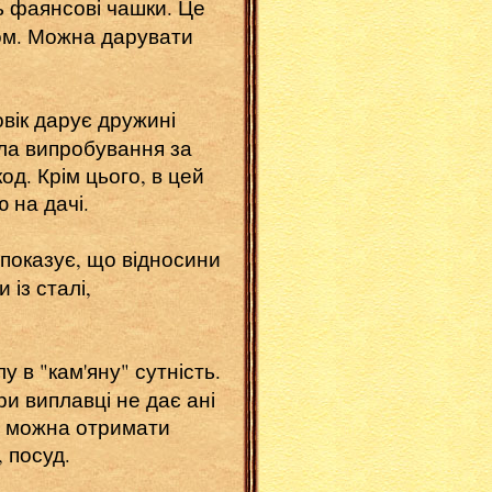
ь фаянсові чашки. Це
ком. Можна дарувати
вік дарує дружині
шла випробування за
од. Крім цього, в цей
 на дачі.
 показує, що відносини
із сталі,
у в "кам'яну" сутність.
ри виплавці не дає ані
лю можна отримати
 посуд.