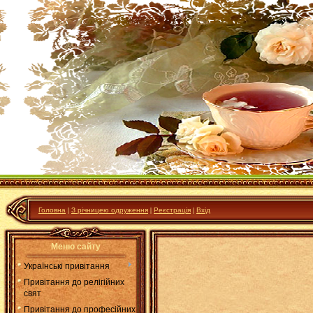
Головна
|
З річницею одруження
|
Реєстрація
|
Вхід
Меню сайту
Українські привітання
Привітання до релігійних
свят
Привітання до професійних