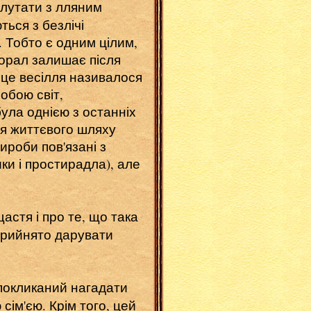
лутати з лляним
ться з безлічі
. Тобто є одним цілим,
 корал залишає після
 це весілля називалося
обою світ,
була однією з останніх
ня життєвого шляху
вироби пов'язані з
ки і простирадла), але
астя і про те, що така
 Прийнято дарувати
 покликаний нагадати
сім'єю. Крім того, цей