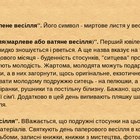
лене весілля".
Його символ - миртове листя у вес
лля(марлеве або ватяне весілля)".
Перший ювілей
идко зношується і рветься. А ще назва вказує на
ового місяця - буденність стосунків, "ситцева" пр
зують молодість. Жартома, молодята можуть пода
и, а в них загорнути, щось оригінальне, екзотичн
ати молодому подружжю ситець - на пелюшки, а т
іранки, рушники та постільну білизну. Бажано, що
 сім'ї. Додатково в цей день випивають пляшку ш
ля.
сілля".
ВВажається,
що подружні стосунки на цьо
атеріалів. Святкують день паперового весілля в ко
боми, записні книжки, книжки з мистецтва, фотоа