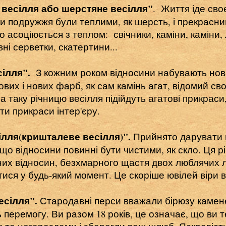
е весілля або шерстяне весілля"
. Життя іде сво
и подружжя були теплими, як шерсть, і прекрасни
 асоціюється з теплом: свічники, каміни, каміни, 
ні серветки, скатертини...
сілля".
З кожним роком відносини набувають нови
вих і нових фарб, як сам камінь агат, відомий св
 таку річницю весілля підійдуть агатові прикраси,
ти прикраси інтер'єру.
сілля(кришталеве весілля)".
Прийнято дарувати 
 що відносини повинні бути чистими, як скло. Ця р
йних відносин, безхмарного щастя двох люблячих 
ся у будь-який момент. Це скоріше ювілей віри в с
есілля".
Стародавні перси вважали бірюзу камене
перемогу. Ви разом 18 років, це означає, що ви 