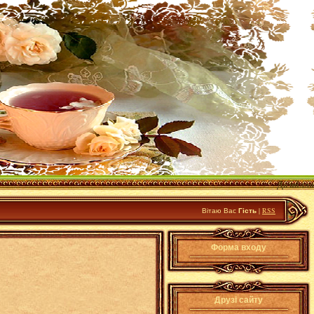
Дозвілля
Вітаю Вас
Гість
|
RSS
Форма входу
Друзі сайту