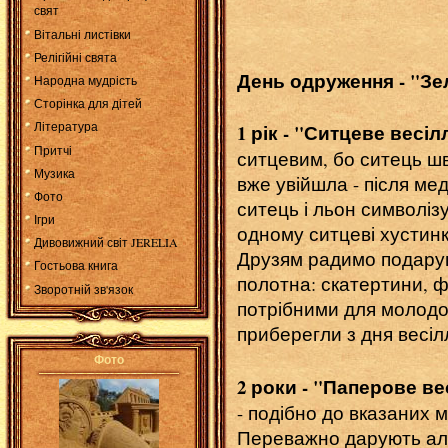
свят
Вітальні листівки
Релігійні свята
День одруження - "Зе
Народна мудрість
Сторінка для дітей
Література
1 рік - "Ситцеве весі
Притчі
ситцевим, бо ситець шв
Музика
вже увійшла - після мед
Фото
ситець і льон символі
Ігри
одному ситцеві хустинк
Дивовижний світ JERELIA
Друзям радимо подарув
Гостьова книга
полотна: скатертини, ф
Зворотній зв'язок
потрібними для молодої
приберегли з дня весіл
Фото
2 роки - "Паперове ве
- подібно до вказаних м
Переважно дарують аль