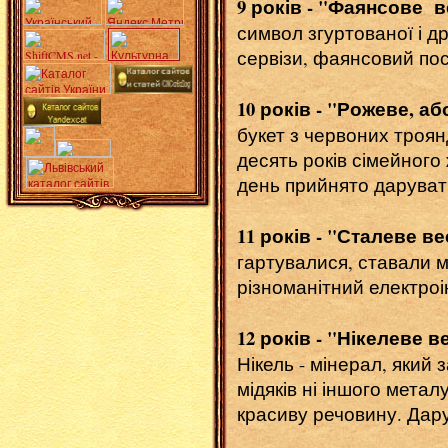
9 років - "Фаянсове 
символ згуртованої і д
сервізи, фаянсовий пос
10 років - "Рожеве, а
букет з червоних троян
десять років сімейного 
день прийнято дарувати
11 років - "Сталеве в
гартувалися, ставали м
різноманітний електроі
12 років - "Нікелеве в
Нікель - мінерал, який 
мідяків ні іншого мета
красиву речовину. Дару