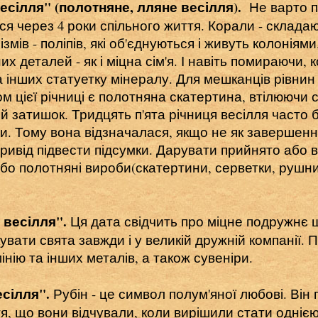
весілля" (полотняне, лляне весілля).
Не варто п
ся через 4 роки спільного життя. Корали - складаю
мів - поліпів, які об'єднуються і живуть колоніями
них деталей - як і міцна сім'я. І навіть помираючи,
а інших статуетку мінералу. Для мешканців рівнин
 цієї річниці є полотняна скатертина, втілюючи с
й затишок. Тридцять п'ята річниця весілля часто 
ри. Тому вона відзначалася, якщо не як завершен
к привід підвести підсумки. Дарувати прийнято або 
о полотняні вироби(скатертини, серветки, рушни
 весілля".
Ця дата свідчить про міцне подружнє щ
кувати свята завжди і у великій дружній компанії.
нію та інших металів, а також сувеніри.
есілля".
Рубін - це символ полум'яної любові. Він
я, що вони відчували, коли вирішили стати однією 