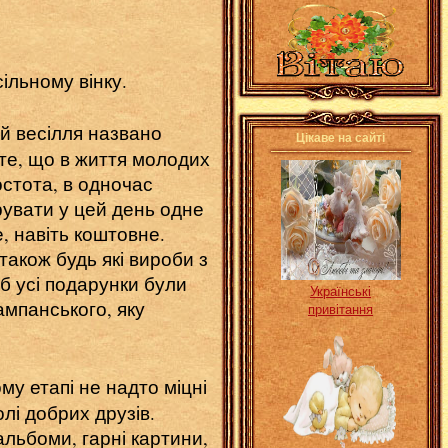
ільному вінку.
 весілля названо
Цікаве на сайті
 те, що в життя молодих
остота, в одночас
рувати у цей день одне
е, навіть коштовне.
акож будь які вироби з
б усі подарунки були
Українські
ампанського, яку
привітання
му етапі не надто міцні
лі добрих друзів.
льбоми, гарні картини,