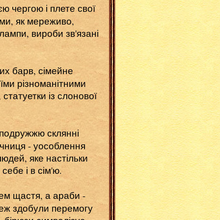
єю чергою і плете свої
ми, як мереживо,
лампи, вироби зв'язані
х барв, сімейне
оїми різноманітними
 статуетки із слонової
подружжю склянні
ічниця - уособлення
людей, яке настільки
ебе і в сім'ю.
м щастя, а араби -
теж здобули перемогу