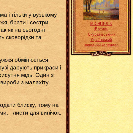
а і тільки у вузькому
жя, брати і сестри.
МІСЯЦЕЛІК
ак як на сьогодні
(Василь
Скуратівський)
ь сковорідки та
Український
народний календар
ружжя обмінюється
узі дарують прикраси і
присутня мідь. Один з
вироби з малахіту:
одати блиску, тому на
ми, листи для випічок,