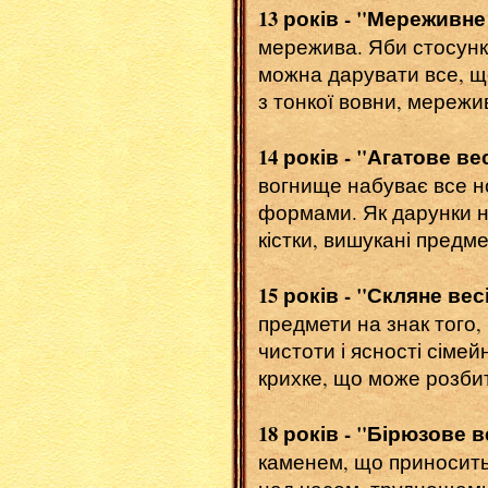
13 років - "Мереживн
мережива. Яби стосунк
можна дарувати все, що
з тонкої вовни, мережив
14 років - "Агатове ве
вогнище набуває все но
формами. Як дарунки на
кістки, вишукані предме
15 років - "Скляне ве
предмети на знак того,
чистоти і ясності сіме
крихке, що може розбити
18 років - "Бірюзове в
каменем, що приносить 