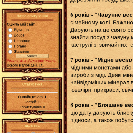
6 років - "Чавунне ве
Наше опитування
сімейному колі. Бажано
Оцініть мій сайт
Дарують на це свято рі
Відмінно
Добре
знайти посуд з чавуну 
Непогано
каструлі зі звичайних с
Погано
Жахливо
7 років - "Мідне весіл
Результати
|
Архів опитувань
Всього відповідей:
531
мідними монетами або к
вироби з міді. Деякі мі
найвідоміших мінералів
Статистика
ювелірні прикраси, свіч
Онлайн всього:
1
Гостей:
1
8 років - "Бляшане ве
Користувачів:
0
цю дату дарують блиск
підноси, а також побут
Block title