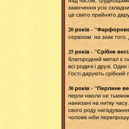
над часом, труднощами
закінчення усіх складни
це свято прийнято дару
20 років - "Фарфорове
сервізом на знак того,
25 років - "Срібне вес
благородний метал є с
всі родичі і друзі. Оди
Гості дарують срібний п
30 років - "Перлине ве
перли ніколи не тьмяні
нанизані на нитку часу
свого роду нагадування
чоловік ніби перепрошує