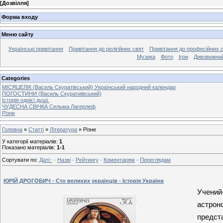
[
Дозвілля
]
Форма входу
Меню сайту
Українські привітання
Привітання до релігійних свят
Привітання до професійних 
Музика
Фото
Ігри
Дивовижний
Categories
МІСЯЦЕЛІК (Василь Скуратівський) Український народний календар
ПОГОСТИНИ (Василь Скуратиівський)
Історія однієї душі.
ЧУДЕСНА СВІЧКА Сельма Лагерлеф
Різне
Головна
»
Статті
»
Література
» Різне
У категорії матеріалів
:
1
Показано матеріалів
:
1-1
Сортувати по
:
Даті
·
Назві
·
Рейтингу
·
Коментарям
·
Переглядам
ЮРІЙ ДРОГОБИЧ - Сто великих українців - Історія України
Учений-
астроно
предста