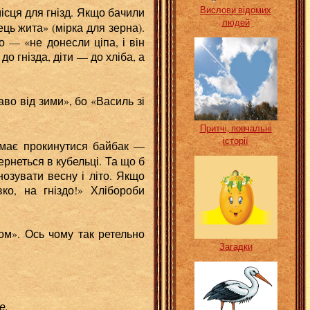
Вислови відомих
ісця для гнізд. Якщо бачили
людей
ець жита» (мірка для зерна).
о — «не донесли ціпа, і він
о гнізда, діти — до хліба, а
во від зими», бо «Василь зі
Притчі, повчальні
історії
 має прокинутися байбак —
ернеться в кубельці. Та що б
озувати весну і літо. Якщо
вко, на гніздо!» Хлібороби
ом». Ось чому так ретельно
Загадки
е.