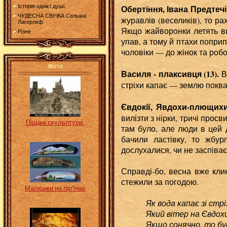
Обертіння, Івана Предтечі 
Історія однієї душі.
ЧУДЕСНА СВІЧКА Сельма
журавлів (веселиків), то ра
Лагерлеф
Якщо жайворонки летять вис
Різне
упав, а тому й птахи поприп
чоловіки — до жінок та робо
Фото
Василя - плаксивця (13).
В
стріхи капає — землю поква
Євдокії, Явдохи-плющихи 
вилізти з нірки, тричі прос
Піщані скульптури.
там було, але люди в цей 
бачили ластівку, то жбурл
дослухалися, чи не заспіває 
Справді-бо, весна вже кли
стежили за погодою.
Малюнки на пір'їнах
Як вода капає зі стр
Який вітер на Євдохи, т
Якщо сонячно, то буде вр