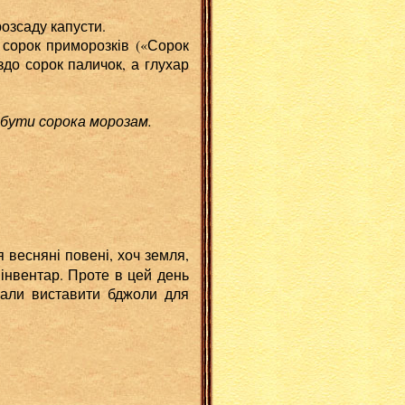
розсаду капусти.
сорок приморозків («Сорок
здо сорок паличок, а глухар
 бути сорока морозам.
весняні повені, хоч земля,
інвентар. Проте в цей день
 мали виставити бджоли для