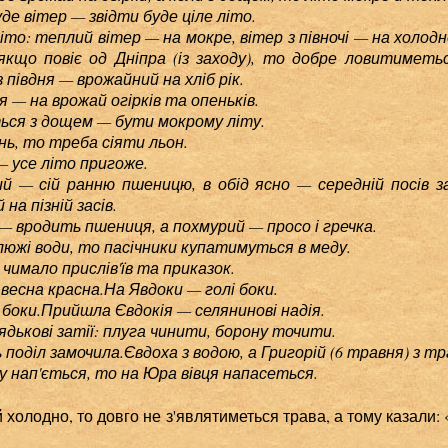
вітер — звідти буде ціле літо.
 теплий вітер — на мокре, вітер з півночі — на холод
якщо повіє од Дніпра (із заходу), то добре ловитиметьс
півдня — врожайний на хліб рік.
на врожай огірків та опеньків.
 з дощем — бути мокрому літу.
 то треба сіяти льон.
се літо пригоже.
 ранню пшеницю, в обід ясно — середній посів заще
на пізній засів.
одить пшениця, а похмурий — просо і гречка.
 води, то пасічники купатимуться в меду.
ало прислів'їв та приказок.
на красна.На Явдоки — голі боки.
и.Прийшла Євдокія — селянинові надія.
ові затії: плуга чинити, борону точити.
іл замочила.Євдоха з водою, а Григорій (6 травня) з тр
п'ється, то на Юра вівця напасеться.
 холодно, то довго не з'являтиметься трава, а тому казали