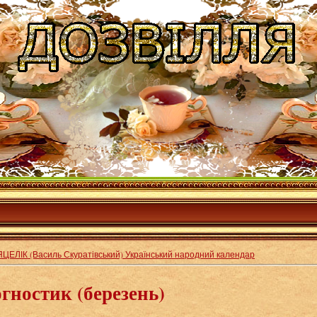
ЦЕЛІК (Василь Скуратівський) Український народний календар
гностик (березень)