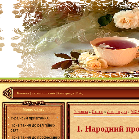
Головна
|
Каталог статей
|
Реєстрація
|
Вхід
Меню сайту
Головна
»
Статті
»
Література
»
МІСЯ
Українські привітання
1. Народний про
Привітання до релігійних
свят
Привітання до професійних