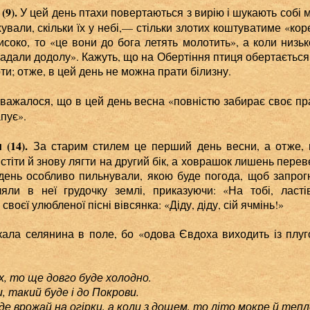
(9).
У цей день птахи повертаються з вирію і шукають собі м
хували, скільки їх у небі,— стільки злотих коштуватиме «кор
око, то «це вони до бога летять молотить», а коли низьк
адали додолу». Кажуть, що на Обертіння птиця обертається д
ти; отже, в цей день не можна прати білизну.
важалося, що в цей день весна «повністю забирає своє пра
пує».
(14).
За старим стилем це перший день весни, а отже,
вистіти й знову лягти на другий бік, а ховрашок лишень перев
день особливо пильнували, якою буде погода, щоб запрогн
яли в неї грудочку землі, приказуючи: «На тобі, ласті
своєї улюбленої пісні вівсянка: «Діду, діду, сій ячмінь!»
кала селянина в поле, бо «одова Євдоха виходить із плуг
іх, то ще довго буде холодно.
акий буде і до Покрови.
ожай на огірки, а коли з дощем, то літо мокре й тепл