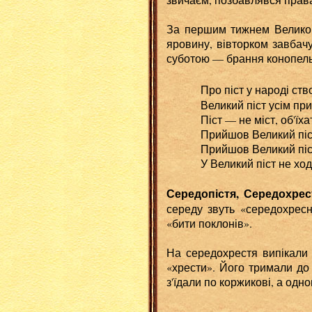
За першим тижнем Великого
яровину, вівторком завбач
суботою — брання конопель
Про піст у народі створ
Великий піст усім приж
Піст — не міст, об'їхат
Прийшов Великий піст — 
Прийшов Великий піст — 
У Великий піст не ходи 
Середопістя, Середохрес
середу звуть «середохресн
«бити поклонів».
На середохрестя випікали 
«хрести». Його тримали до 
з'їдали по коржикові, а одн