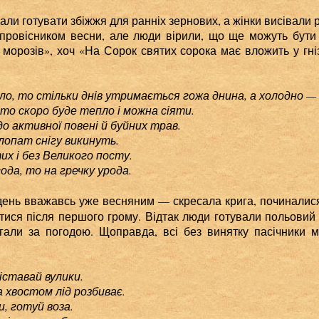
ли готувати збіжжя для ранніх зернових, а жінки висівали 
провісником весни, але люди вірили, що ще можуть бути 
морозів», хоч «На Сорок святих сорока має вложить у гні
ло, то стільки днів утримається гожа днина, а холодно —
 скоро буде тепло і можна сіяти.
ктивної повені й буйних трав.
ат снігу викинуть.
 без Великого посту.
, то на гречку урода.
ень вважавсь уже весняним — скресала крига, починалися 
тися після першого грому. Відтак люди готували польовий 
ігали за погодою. Щоправда, всі без винятку пасічники
іставай вулики.
остом лід розбиває.
готуй воза.