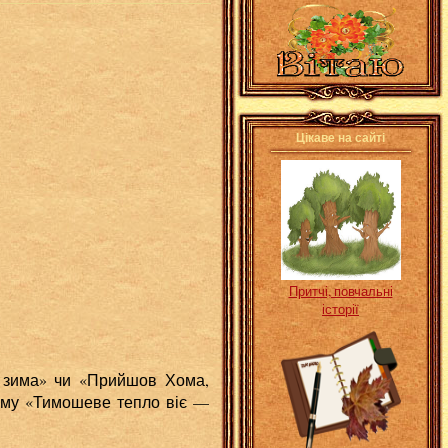
Цікаве на сайті
Притчі, повчальні
історії
 зима» чи «Прийшов Хома,
ому «Тимошеве тепло віє —