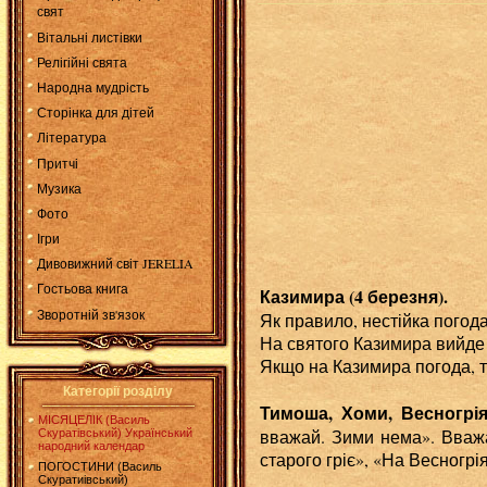
свят
Вітальні листівки
Релігійні свята
Народна мудрість
Сторінка для дітей
Література
Притчі
Музика
Фото
Ігри
Дивовижний світ JERELIA
Гостьова книга
Казимира (4 березня).
Зворотній зв'язок
Як правило, нестійка погод
На святого Казимира вийде ж
Якщо на Казимира погода, т
Категорії розділу
Тимоша, Хоми, Весногрія 
МІСЯЦЕЛІК (Василь
вважай. Зими нема». Вваж
Скуратівський) Український
народний календар
старого гріє», «На Весногрія
ПОГОСТИНИ (Василь
Скуратиівський)