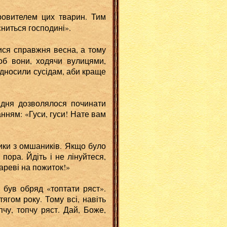
ровителем цих тварин. Тим
ниться господині».
ися справжня весна, а тому
щоб вони, ходячи вулицями,
відносили сусідам, аби краще
о дня дозволялося починати
нням: «Гуси, гуси! Нате вам
лики з омшаників. Якщо було
пора. Йдіть і не лінуйтеся,
дареві на пожиток!»
 був обряд «топтати ряст».
ягом року. Тому всі, навіть
пчу, топчу ряст. Дай, Боже,