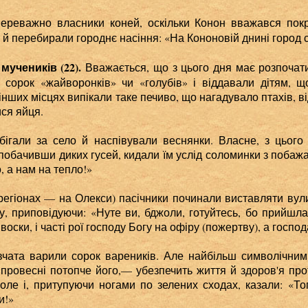
ереважно власники коней, оскільки Конон вважався пок
й перебирали городнє насіння: «На Кононовій днині город с
мучеників (22).
Вважається, що з цього дня має розпочат
о сорок «жайворонків» чи «голубів» і віддавали дітям, 
 інших місцях випікали таке печиво, що нагадувало птахів, 
ся яйця.
бігали за село й наспівували веснянки. Власне, з цьог
 побачивши диких гусей, кидали їм услід соломинки з побажа
о, а нам на тепло!»
 регіонах — на Олекси) пасічники починали виставляти ву
ку, приповідуючи: «Нуте ви, бджоли, готуйтесь, бо прийшла 
і воски, і часті рої господу Богу на офіру (пожертву), а госпо
вчата варили сорок вареників. Але найбільш символічним
провесні потопче його,— убезпечить життя й здоров'я прот
поле і, притупуючи ногами по зелених сходах, казали: «То
и!»