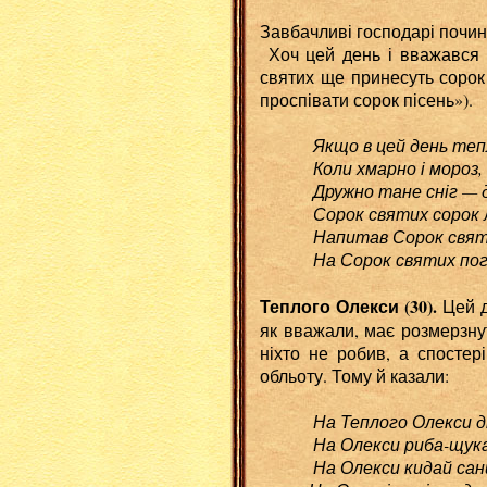
Завбачливі господарі почина
Хоч цей день і вважався 
святих ще принесуть сорок 
проспівати сорок пісень»).
Якщо в цей день теп
Коли хмарно і мороз, то
Дружно тане сніг — до а
Сорок святих сорок лоп
Напитав Сорок святих і
На Сорок святих погода
Теплого Олекси (30).
Цей д
як вважали, має розмерзну
ніхто не робив, а спостер
обльоту. Тому й казали:
На Теплого Олекси д
На Олекси риба-щука хв
На Олекси кидай сани, 