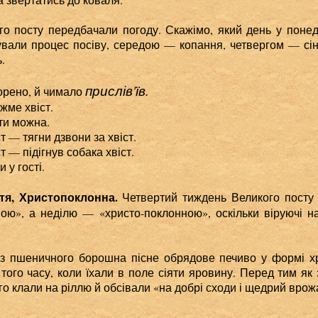
 посту передбачали погоду. Скажімо, який день у понед
ували процес посіву, середою — копання, четвергом — сін
.
прислів'їв.
ено, й чимало
ме хвіст.
и можна.
тягни дзвони за хвіст.
підігнув собака хвіст.
у гості.
тя, Христопоклонна.
Четвертий тиждень Великого посту 
ою», а неділю — «христо-поклонною», оскільки віруючі 
з пшеничного борошна пісне обрядове печиво у формі хр
того часу, коли їхали в поле сіяти яровину. Перед тим як 
ого клали на ріллю й обсівали «на добрі сходи і щедрий врож