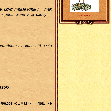
не, крутитиме млини — так
я риба, коли ж зі сходу —
Загадки
дрить, а коли під вечір
авою.
: «Федот кошматий — паші не