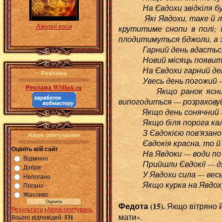
На Євдохи звідкіля буде 
Які Явдохи, таке й літо:
Ажурні коси
крутитиме снопи в полі; 
плодитимуться бджоли, а з 
Гарний день вдасться — 
Новий місяць появиться
На Євдохи гарний день,
Реклама
Увесь день погожий — у
Реклама WMlink.ru
Якщо ранок ясний — сій
випогодиться — розраховуй 
Якщо день сонячний — вр
Якщо біля порога калюжі
З Євдокією пов'язано чим
Наше опитування
Євдокія красна, то й вес
Оцініть мій сайт
На Явдоки — води по бок
Відмінно
Прийшли Євдокії — дядьк
Добре
У Явдохи сила — весь под
Непогано
Якщо курка на Явдоху на
Погано
Жахливо
Федота (15).
Якщо вітряно й
Результати
|
Архів опитувань
мати».
Всього відповідей:
531