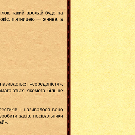
ілок, такий врожай буде на
окіс, п'ятницею — жнива, а
називається «середопістя»,
намагаються якомога більше
естиків, і називалося воно
зробити засів, посівальники
ай».