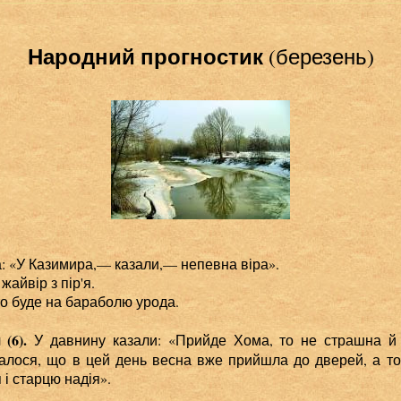
Народний прогностик
(березень)
а: «У Казимира,— казали,— непевна віра».
айвір з пір'я.
о буде на бараболю урода.
(6).
У давнину казали: «Прийде Хома, то не страшна й
алося, що в цей день весна вже прийшла до дверей, а т
 і старцю надія».