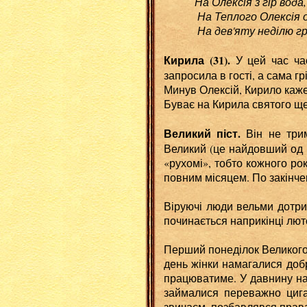
На Олексія з гір вода, з
На Теплого Олексія ожи
На дев'яту неділю граки 
Кирила (31).
У цей час ча
запросила в гості, а сама грі
Минув Олексій, Кирило каже
Буває на Кирила святого ще
Великий піст.
Він не трим
Великий (це найдовший од вс
«рухомі», тобто кожного ро
повним місяцем. По закінче
Віруючі люди вельми дотри
починається наприкінці люто
Перший понеділок Великого
день жінки намагалися добр
працюватиме. У давнину на
займалися переважно цига
звичаєм, позбавлявся права