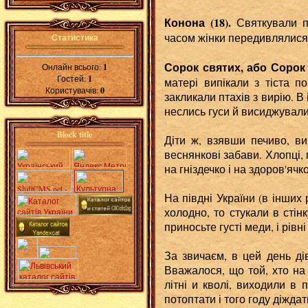
Конона (18).
Святкували п
часом жінки передивлялися 
Статистика
Сорок святих, або Сорок 
Онлайн всього:
1
Гостей:
1
матері випікали з тіста п
Користувачів:
0
закликали птахів з вирію. В
неслись гуси й висиджували
Block title
Діти ж, взявши печиво, ви
веснянкові забави. Хлопці,
на гніздечко і на здоров'ячк
На півдні України (в інших
холодно, то стукали в стін
приносьте густі меди, і рівн
За звичаєм, в цей день ді
Вважалося, що той, хто на 
літні и кволі, виходили в 
потоптати і того году діждат