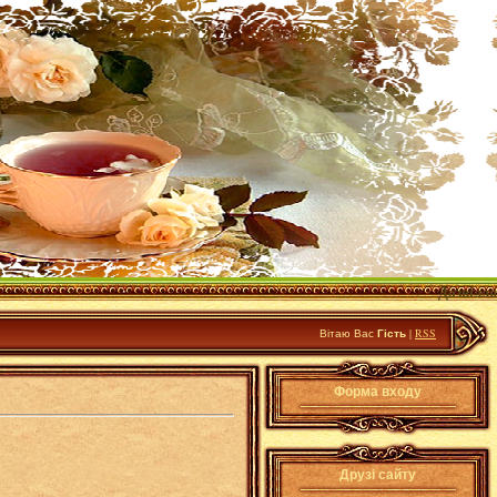
Дозвілля
Вітаю Вас
Гість
|
RSS
Форма входу
Друзі сайту