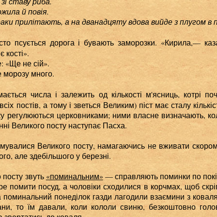
і ставу риба.
ла й повія.
прилітають, а на дванадцяту вдова вийде з плугом в п
сто псується дорога і бувають заморозки. «Кирила,— к
є кості».
: «Ще не сій».
 морозу много.
ається числа і залежить од кількості м'ясниць, котрі п
іх постів, а тому і зветься Великим) піст має сталу кількіс
ку регулюються церковниками; ними власне визначають, ко
нні Великого посту наступає Пасха.
мувалися Великого посту, намагаючись не вживати скоромни
го, але здебільшого у березні.
 посту звуть
«поминальним»
— справляють поминки по покій
е помити посуд, а чоловіки сходилися в корчмах, щоб скріп
 поминальний понеділок газди лагодили взаємини з ковал
ни, то їм давали, коли кололи свиню, безкоштовно голов
 звертатись до коваля.