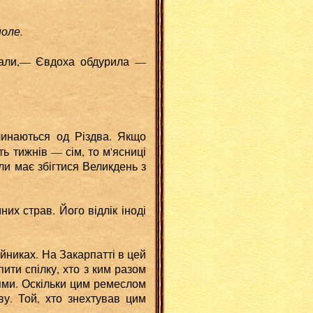
оле.
азали,— Євдоха обдурила —
очинаються од Різдва. Якщо
ть тижнів — сім, то м'ясниці
ли має збігтися Великдень з
х страв. Його відлік іноді
никах. На Закарпатті в цей
ити спілку, хто з ким разом
ями. Оскільки цим ремеслом
у. Той, хто знехтував цим