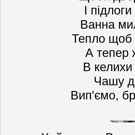
І підлоги
Ванна мил
Тепло щоб 
А тепер 
В келихи
Чашу д
Вип'ємо, бр