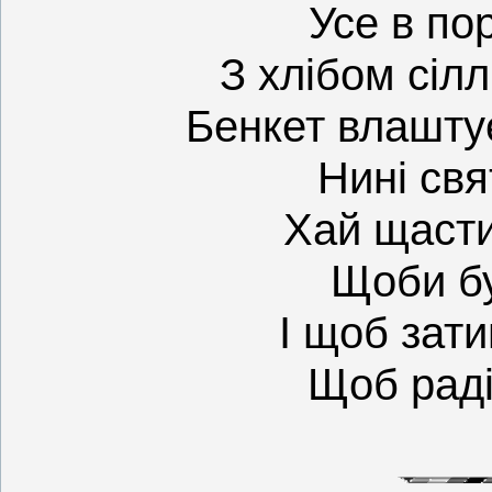
Усе в по
З хлібом сіл
Бенкет влашту
Нині свя
Хай щастит
Щоби бу
І щоб зати
Щоб раді