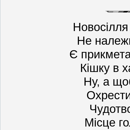
Новосілля
Не належи
Є прикмет
Кішку в х
Ну, а що
Охрестит
Чудотво
Місце го