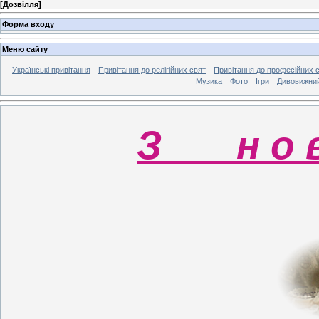
[
Дозвілля
]
Форма входу
Меню сайту
Українські привітання
Привітання до релігійних свят
Привітання до професійних 
Музика
Фото
Ігри
Дивовижний
З н о в о