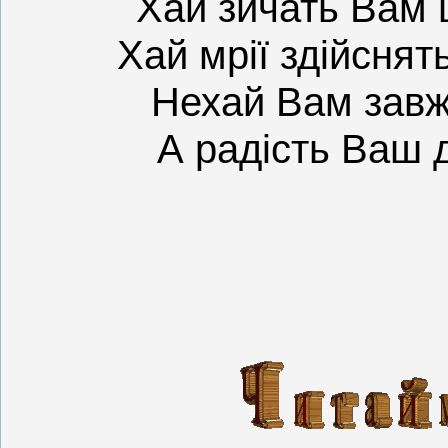
Хай зичать Вам щ
Хай мрії здійснят
Нехай Вам завж
А радість Ваш д