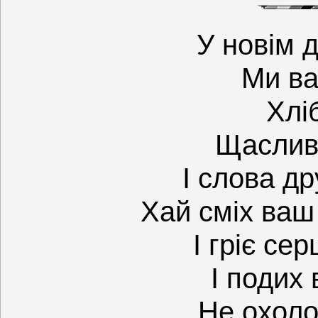
У новім д
Ми ва
Хліб
Щасливо
І слова др
Хай сміх ваш
І гріє сер
І подих 
Не охоло