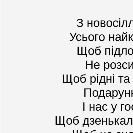
З новосіл
Усього най
Щоб підло
Не розси
Щоб рідні та
Подарун
І нас у г
Щоб дзенькал