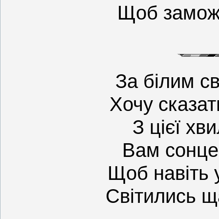
Щоб замож
За білим с
Хочу сказат
З цієї хв
Вам сонце
Щоб навіть 
Світились щ