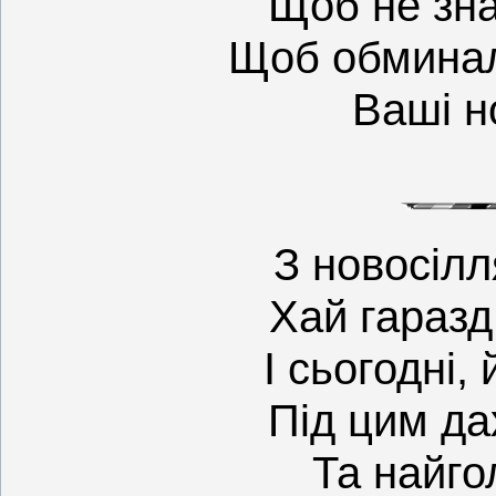
Щоб не зн
Щоб обминал
Ваші но
З новосілл
Хай гаразд
І сьогодні, 
Під цим да
Та найго