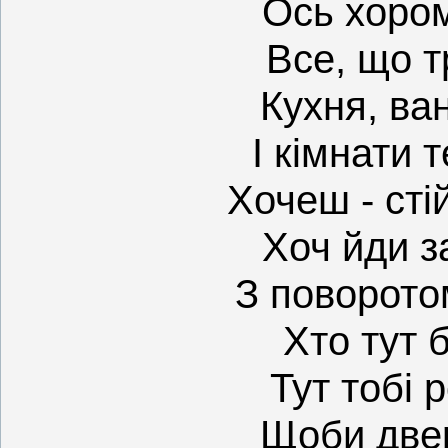
Ось хором
Все, що т
Кухня, ва
І кімнати 
Хочеш - стій
Хоч йди з
З поворотом
Хто тут 
Тут тобі 
Щоби две