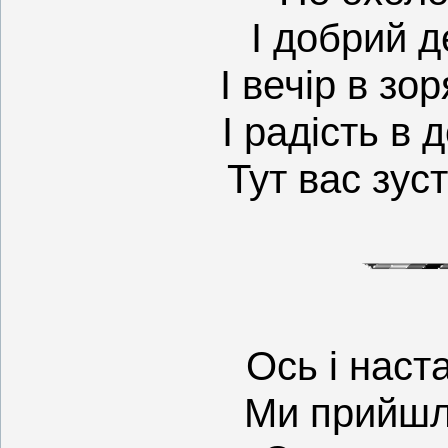
І добрий де
І вечір в зор
І радість в 
Тут вас зуст
Ось і наст
Ми прийшл