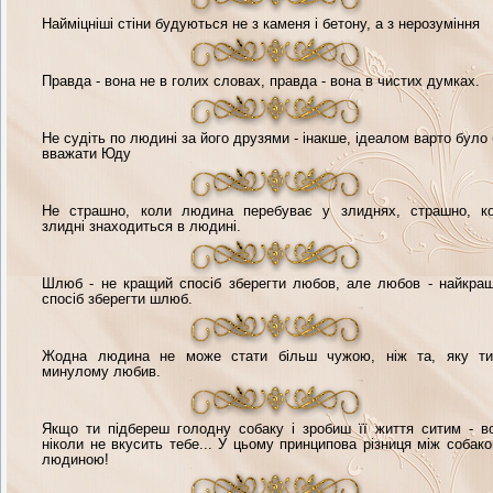
Найміцніші стіни будуються не з каменя і бетону, а з нерозуміння
Правда - вона не в голих словах, правда - вона в чистих думках.
Не судіть по людині за його друзями - інакше, ідеалом варто було 
вважати Юду
Не страшно, коли людина перебуває у злиднях, страшно, к
злидні знаходиться в людині.
Шлюб - не кращий спосіб зберегти любов, але любов - найкра
спосіб зберегти шлюб.
Жодна людина не може стати більш чужою, ніж та, яку т
минулому любив.
Якщо ти підбереш голодну собаку і зробиш її життя ситим - в
ніколи не вкусить тебе... У цьому принципова різниця між собако
людиною!