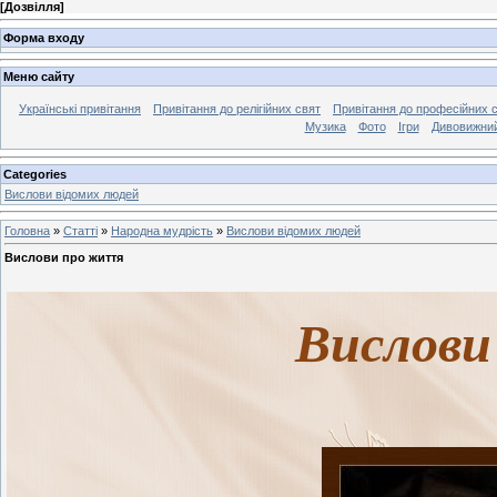
[
Дозвілля
]
Форма входу
Меню сайту
Українські привітання
Привітання до релігійних свят
Привітання до професійних 
Музика
Фото
Ігри
Дивовижний
Categories
Вислови відомих людей
Головна
»
Статті
»
Народна мудрість
»
Вислови відомих людей
Вислови про життя
Вислов