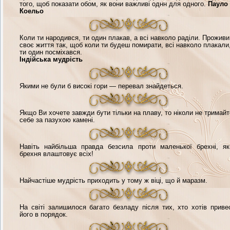
того, щоб показати обом, як вони важливі однн для одного.
Пауло
Коельо
Коли ти народився, ти один плакав, а всі навколо раділи. Проживи
своє життя так, щоб коли ти будеш помирати, всі навколо плакали
ти один посміхався.
Індійська мудрість
Якими не були б високі гори — перевал знайдеться.
Якщо Ви хочете завжди бути тільки на плаву, то ніколи не тримайт
себе за пазухою камені.
Навіть найбільша правда безсила проти маленької брехні, я
брехня влаштовує всіх!
Найчастіше мудрість приходить у тому ж віці, що й маразм.
На світі залишилося багато безладу після тих, хто хотів приве
його в порядок.