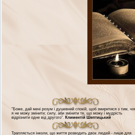
"Боже, дай мені розум і душевний спокій, щоб змиритися з тим, чо
я не можу змінити; силу, аби змінити те, що можу і мудрість
відрізнити одне від другого”.
Климентій Шептицький
Трапляється інколи, що життя розводить двох людей - лише для