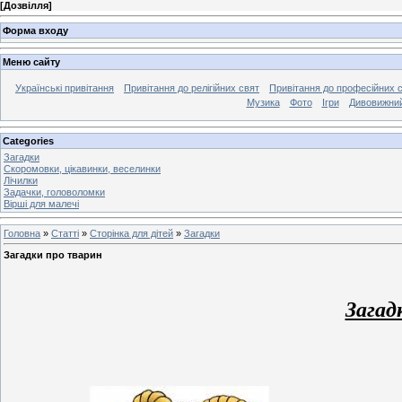
[
Дозвілля
]
Форма входу
Меню сайту
Українські привітання
Привітання до релігійних свят
Привітання до професійних 
Музика
Фото
Ігри
Дивовижний
Categories
Загадки
Скоромовки, цікавинки, веселинки
Лічилки
Задачки, головоломки
Вірші для малечі
Головна
»
Статті
»
Сторінка для дітей
»
Загадки
Загадки про тварин
Загад