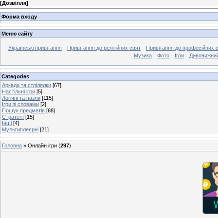
[
Дозвілля
]
Форма входу
Меню сайту
Українські привітання
Привітання до релігійних свят
Привітання до професійних 
Музика
Фото
Ігри
Дивовижний
Categories
Аркади та стрілялки
[67]
Настільні ігри
[5]
Логічні та пазли
[115]
Ігри зі словами
[2]
Пошук предметів
[68]
Стратегії
[15]
Інші
[4]
Мультиплеєрні
[21]
Головна
»
Онлайн ігри
(
297
)