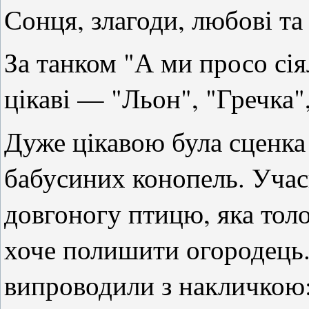
Сонця, злагоди, любові та
За танком "А ми просо сія
цікаві — "Льон", "Гречка",
Дуже цікавою була сценка
бабусиних конопель. Учас
довгоногу птицю, яка толо
хоче полишити огородець.
випроводили з накличкою: