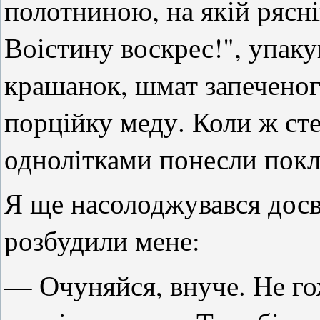
полотниною, на якій рясн
Воістину воскрес!", упакув
крашанок, шмат запеченог
порційку меду. Коли ж сте
однолітками понесли покл
Я ще насолоджувався досв
розбудили мене:
— Очуняйся, внуче. Не го