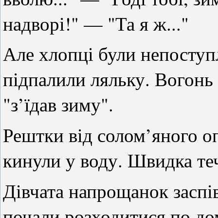
надворі!" — "Та я ж..."
Але хлопці були непосту
підпалили ляльку. Вогонь
"з’їдав зиму".
Рештки від солом’яного оп
кинули у воду. Швидка теч
Дівчата напрощанок заспі
почали розходитися по дом