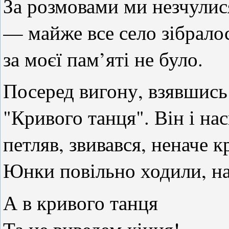
За розмовами ми незчулис
— майже все село зібрало
за моєї пам’яті не було.
Посеред вигону, взявшись 
"Кривого танця". Він і нас
петляв, звивався, неначе 
Юнки повільно ходили, на
А в кривого танця