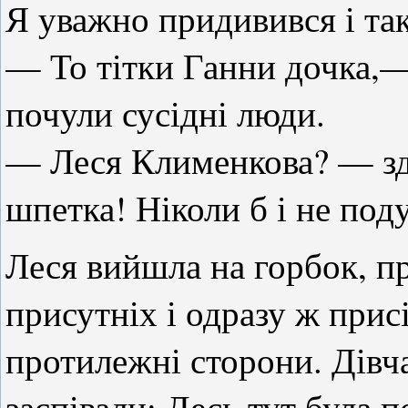
Я уважно придивився і та
— То тітки Ганни дочка,—
почули сусідні люди.
— Леся Клименкова? — зд
шпетка! Ніколи б і не поду
Леся вийшла на горбок, п
присутніх і одразу ж прис
протилежні сторони. Дівча
заспівали: Десь тут була 