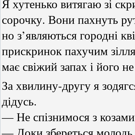
Я хутенько витягаю зі скр
сорочку. Вони пахнуть ру
но з’являються городні кв
прискринок пахучим зілля
має свіжий запах і його не
За хвилину-другу я зодягс
дідусь.
— Не спізнимося з козами
— Доки збереться молодь,