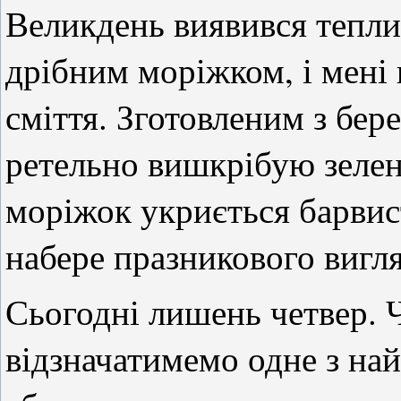
Великдень виявився тепли
дрібним моріжком, і мені 
сміття. Зготовленим з бер
ретельно вишкрібую зелена
моріжок укриється барвис
набере празникового вигл
Сьогодні лишень четвер. Ч
відзначатимемо одне з на