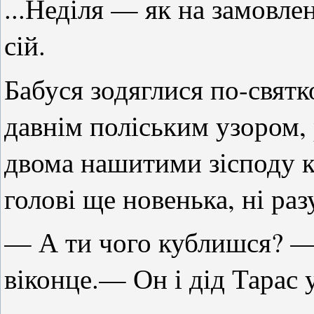
...Неділя — як на замовле
сій.
Бабуся зодяглися по-свят
давнім поліським узором, 
двома нашитими зісподу 
голові ще новенька, ні ра
— А ти чого кублишся? —
віконце.— Он і дід Тарас