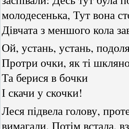
молодесенька, Тут вона с
Дівчата з меншого кола зав
Ой, устань, устань, подол
Протри очки, як ті шклян
Та берися в бочки
І скачи у скочки!
Леся підвела голову, проте
вимагали. Потім встала, в