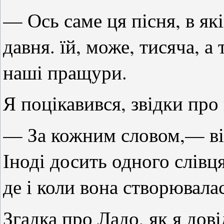
— Ось саме ця пісня, в як
давня. їй, може, тисяча, а 
наші пращури.
Я поцікавився, звідки про 
— За кожним словом,— відп
Іноді досить одного слівця
де і коли вона створювалас
Згадка про Ладо, як я дові