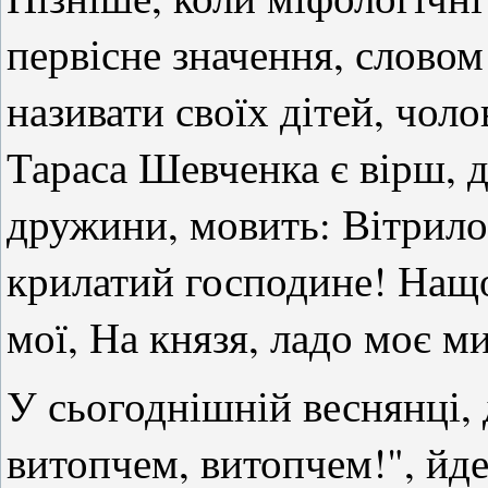
первісне значення, словом
називати своїх дітей, чоло
Тараса Шевченка є вірш, д
дружини, мовить: Вітрило
крилатий господине! Нащо
мої, На князя, ладо моє м
У сьогоднішній веснянці, д
витопчем, витопчем!", йд