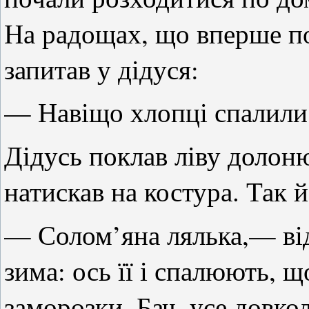
На радощах, що вперше поб
запитав у дідуся:
— Навіщо хлопці спалили
Дідусь поклав ліву долоню
натискав на костура. Так 
— Солом’яна лялька,— від
зима: ось її і спалюють, 
заморозки. Бач, усе довкол