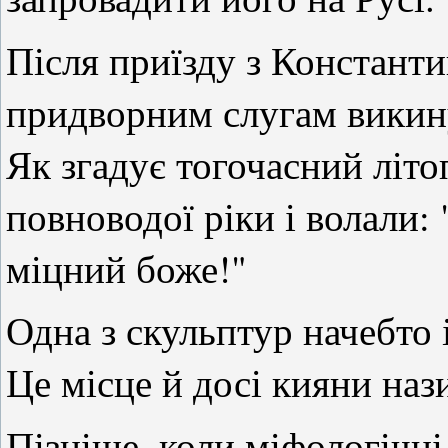
Після приїзду з Константи
придворним слугам викину
Як згадує тогочасний літо
повноводої ріки і волали:
міцний боже!"
Одна з скульптур начебто і
Це місце й досі кияни на
Пізніше, коли міфологічні