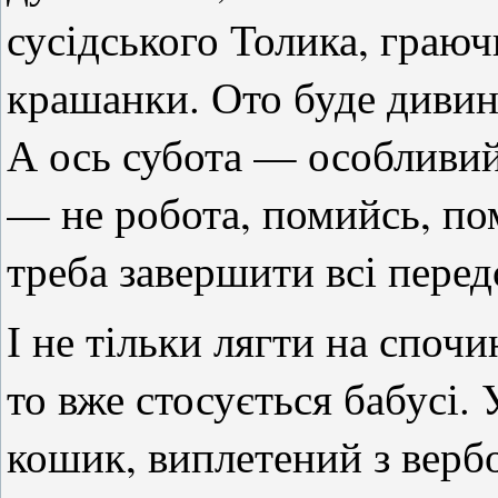
сусідського Толика, граюч
крашанки. Ото буде дивина
А ось субота — особливий
— не робота, помийсь, пом
треба завершити всі перед
І не тільки лягти на споч
то вже стосується бабусі.
кошик, виплетений з верб