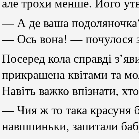
але трохи менше. Його ут
— А де ваша подоляночка? 
— Ось вона! — почулося з
Посеред кола справді з’яв
прикрашена квітами та м
Навіть важко впізнати, хт
— Чия ж то така красуня 
навшпиньки, запитали баб