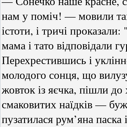
— Сонечко наше красне, с
нам у поміч! — мовили та
істоти, і тричі проказали:
мама і тато відповідали г
Перехрестившись і уклінн
молодого сонця, що вилуз
жовток із яєчка, пішли до 
смаковитих наїдків — буж
пузатилася рум’яна паска 