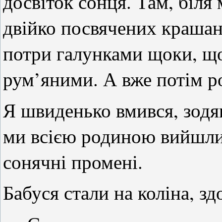
досвіток сонця. Там, біля 
двійко посвячених краша
потри галунками щоки, що
рум’яними. А вже потім р
Я швиденько вмився, зодя
ми всією родиною вийшли 
сонячні промені.
Бабуся стали на коліна, з