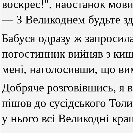
воскрес!", наостанок мови
— З Великоднем будьте зд
Бабуся одразу ж запросил
погостинник вийняв з киш
мені, наголосивши, що ви
Добряче розговівшись, я вз
пішов до сусідського Толи
у нього всі Великодні кра