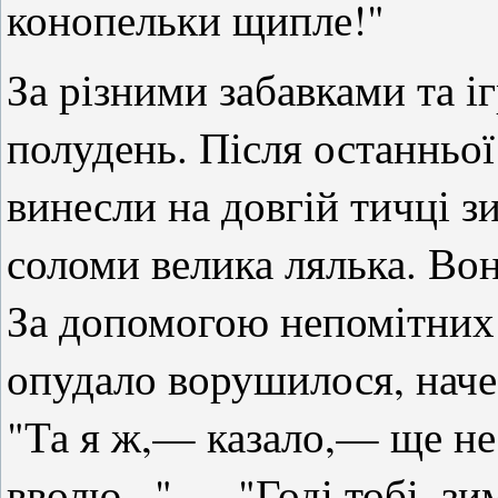
конопельки щипле!"
За різними забавками та і
полудень. Після останньої
винесли на довгій тичці з
соломи велика лялька. Вон
За допомогою непомітних д
опудало ворушилося, наче
"Та я ж,— казало,— ще не
вволю..." — "Годі тобі, з