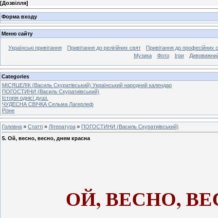
[
Дозвілля
]
Форма входу
Меню сайту
Українські привітання
Привітання до релігійних свят
Привітання до професійних 
Музика
Фото
Ігри
Дивовижний
Categories
МІСЯЦЕЛІК (Василь Скуратівський) Український народний календар
ПОГОСТИНИ (Василь Скуратиівський)
Історія однієї душі.
ЧУДЕСНА СВІЧКА Сельма Лагерлеф
Різне
Головна
»
Статті
»
Література
»
ПОГОСТИНИ (Василь Скуратиівський)
5. Ой, весно, весно, днем красна
ОЙ, ВЕСНО, В