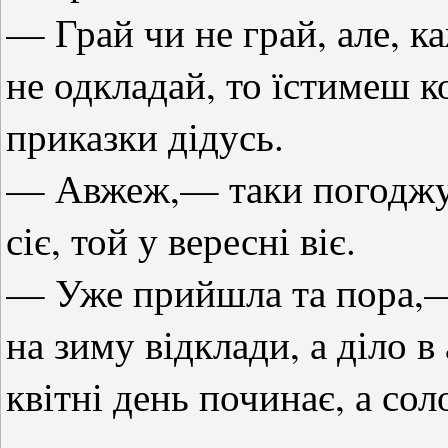
— Грай чи не грай, але, к
не одкладай, то їстимеш 
приказки дідусь.
— Авжеж,— таки погоджую
сіє, той у вересні віє.
— Уже прийшла та пора,— 
на зиму відклади, а діло в 
квітні день починає, а соло