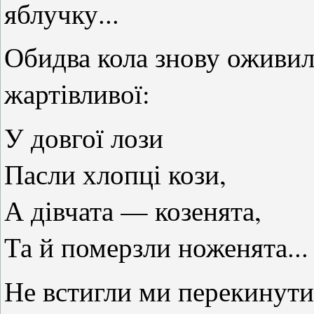
яблучку...
Обидва кола знову оживили
жартівливої:
У довгої лози
Пасли хлопці кози,
А дівчата — козенята,
Та й померзли ноженята...
Не встигли ми перекинути