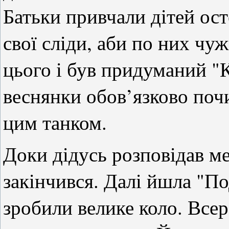
Батьки привчали дітей ост
свої сліди, аби по них чу
цього і був придуманий "К
веснянки обов’язково поч
цим танком.
Доки дідусь розповідав ме
закінчився. Далі йшла "По
зробили велике коло. Всер